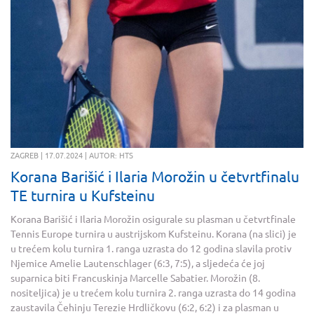
ZAGREB | 17.07.2024 | AUTOR: HTS
Korana Barišić i Ilaria Morožin u četvrtfinalu
TE turnira u Kufsteinu
Korana Barišić i Ilaria Morožin osigurale su plasman u četvrtfinale
Tennis Europe turnira u austrijskom Kufsteinu. Korana (na slici) je
u trećem kolu turnira 1. ranga uzrasta do 12 godina slavila protiv
Njemice Amelie Lautenschlager (6:3, 7:5), a sljedeća će joj
suparnica biti Francuskinja Marcelle Sabatier. Morožin (8.
nositeljica) je u trećem kolu turnira 2. ranga uzrasta do 14 godina
zaustavila Čehinju Terezie Hrdličkovu (6:2, 6:2) i za plasman u