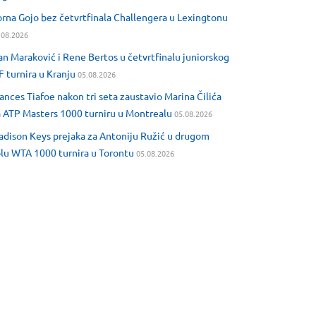
rna Gojo bez četvrtfinala Challengera u Lexingtonu
.08.2026
an Maraković i Rene Bertos u četvrtfinalu juniorskog
F turnira u Kranju
05.08.2026
ances Tiafoe nakon tri seta zaustavio Marina Čilića
 ATP Masters 1000 turniru u Montrealu
05.08.2026
dison Keys prejaka za Antoniju Ružić u drugom
lu WTA 1000 turnira u Torontu
05.08.2026