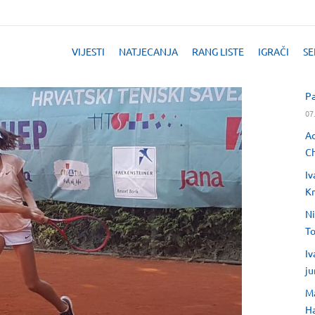
VIJESTI
NATJECANJA
RANG LISTE
IGRAČI
SE
Pa
07
Ad
Ch
Iv
Kr
Ni
T
Iv
ju
Ma
H