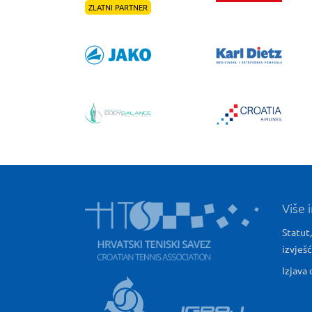
ZLATNI PARTNER
Više 
Statut,
izvješ
Izjava 