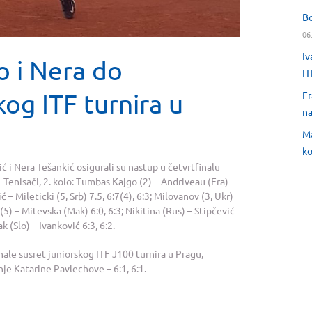
Bo
06
Iv
o i Nera do
IT
kog ITF turnira u
Fr
na
Ma
ko
 i Nera Tešankić osigurali su nastup u četvrtfinalu
– Tenisači, 2. kolo: Tumbas Kajgo (2) – Andriveau (Fra)
ć – Mileticki (5, Srb) 7.5, 6:7(4), 6:3; Milovanov (3, Ukr)
ć (5) – Mitevska (Mak) 6:0, 6:3; Nikitina (Rus) – Stipčević
k (Slo) – Ivanković 6:3, 6:2.
inale susret juniorskog ITF J100 turnira u Pragu,
nje Katarine Pavlechove – 6:1, 6:1.