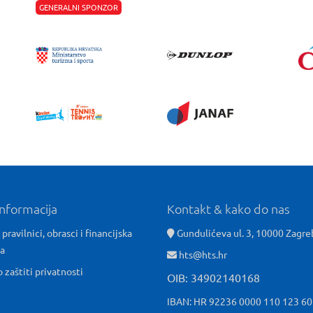
GENERALNI SPONZOR
informacija
Kontakt & kako do nas
 pravilnici, obrasci i financijska
Gundulićeva ul. 3, 10000 Zagre
ća
hts@hts.hr
o zaštiti privatnosti
OIB: 34902140168
IBAN: HR 92236 0000 110 123 6