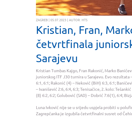
ZAGREB | 05.07.2023 | AUTOR: HTS
Kristian, Fran, Mark
četvrtfinala juniors
Sarajevu
Kristian Tumbas Kajgo, Fran Rakonić, Marko Baničević
juniorskog ITF J30 turnira u Sarajevu. Evo rezultata 
6:1, 6:1; Rakonić (4) – Neković (BiH) 6:3, 6:1; Baničevi
– Ivanišević 2:6, 6:4, 6:3; Tenisačice, 2. kolo: Tešanki
(8) 6:2, 6:2; Golubović (SAD) – Dobrić 7:6(1), 6:4; Bizja
Luna Ivković nije se u srijedu uspjela probiti u poluf
Zagrepčanka je izgubila četvrtfinalni susret od Čehi