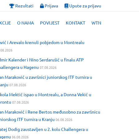
Rezultati
Prijava
Upute za prijavu
KCIJE
O NAMA
POVIJEST
KONTAKT
WTN
vić i Arevalo krenuli pobjedom u Montrealu
.08.2026
mir Kalender i Nino Serdarušić u finalu ATP
allengera u Hagenu
07.08.2026
an Maraković u završnici juniorskog ITF turnira u
anju
07.08.2026
kola Mektić ispao u Montrealu, a Donna Vekić u
orontu
07.08.2026
an Maraković i Rene Bertos međusobno za završnicu
niorskog ITF turnira u Kranju
06.08.2026
tej Dodig zaustavljen u 2. kolu Challengera u
agenu
06.08.2026