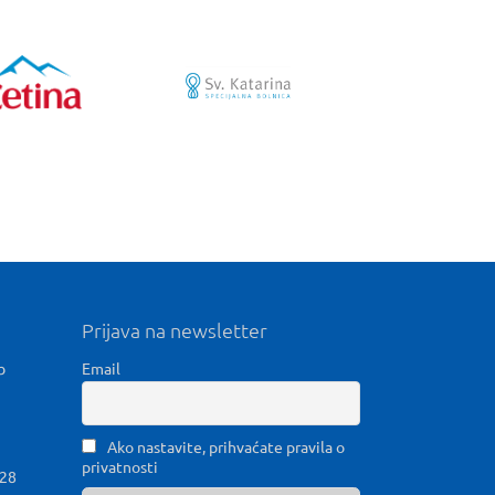
Prijava na newsletter
b
Email
Ako nastavite, prihvaćate pravila o
privatnosti
028