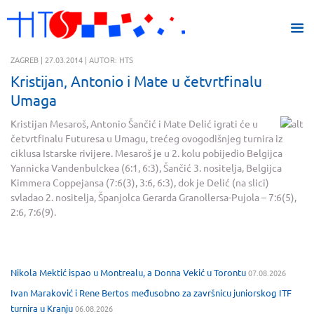
ZAGREB | 27.03.2014 | AUTOR: HTS
Kristijan, Antonio i Mate u četvrtfinalu
Umaga
Kristijan Mesaroš, Antonio Šančić i Mate D
elić igrati će u
četvrtfinalu Futuresa u Umagu, trećeg ovogodišnjeg turnira iz
ciklusa Istarske rivijere. Mesaroš je u 2. kolu pobijedio Belgijca
Yannicka Vandenbulckea (6:1, 6:3), Šančić 3. nositelja, Belgijca
Kimmera Coppejansa (7:6(3), 3:6, 6:3), dok je Delić (na slici)
svladao 2. nositelja, Španjolca Gerarda Granollersa-Pujola – 7:6(5),
2:6, 7:6(9).
Nikola Mektić ispao u Montrealu, a Donna Vekić u Torontu
07.08.2026
Ivan Maraković i Rene Bertos međusobno za završnicu juniorskog ITF
turnira u Kranju
06.08.2026