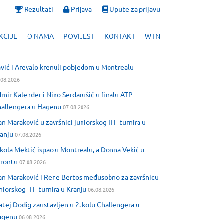
Rezultati
Prijava
Upute za prijavu
KCIJE
O NAMA
POVIJEST
KONTAKT
WTN
vić i Arevalo krenuli pobjedom u Montrealu
.08.2026
mir Kalender i Nino Serdarušić u finalu ATP
allengera u Hagenu
07.08.2026
an Maraković u završnici juniorskog ITF turnira u
anju
07.08.2026
kola Mektić ispao u Montrealu, a Donna Vekić u
orontu
07.08.2026
an Maraković i Rene Bertos međusobno za završnicu
niorskog ITF turnira u Kranju
06.08.2026
tej Dodig zaustavljen u 2. kolu Challengera u
agenu
06.08.2026