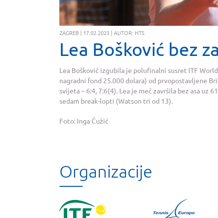
ZAGREB | 17.02.2023 | AUTOR: HTS
Lea Bošković bez z
Lea Bošković izgubila je polufinalni susret ITF Wor
nagradni fond 25.000 dolara) od prvopostavljene B
svijeta – 6:4, 7:6(4). Lea je meč završila bez asa uz 
sedam break-lopti (Watson tri od 13).
Foto: Inga Ćužić
Organizacije