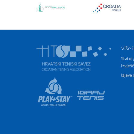
Više 
Statut,
izvješ
Izjava 