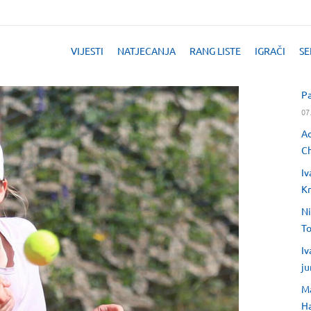
VIJESTI
NATJECANJA
RANG LISTE
IGRAČI
SE
Pa
07
Ad
Ch
Iv
Kr
Ni
T
Iv
ju
Ma
H