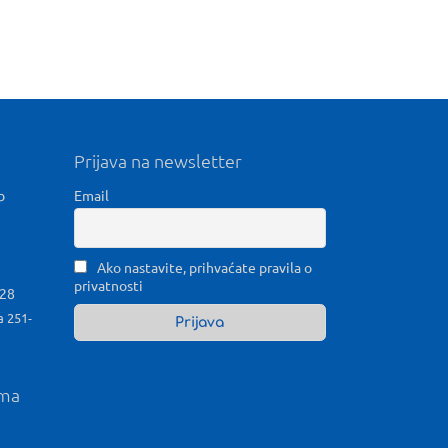
Prijava na newsletter
b
Email
Ako nastavite, prihvaćate pravila o
privatnosti
028
a 251-
ama