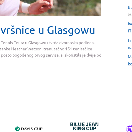
Bo
06
Iv
avršnice u Glasgowu
IT
Fr
ld Tennis Toura u Glasgowu (tvrda dvoranska podloga,
na
ritanke Heather Watson, trenutačno 151 tenisačice
61 posto pogođenog prvog servisa, a iskoristila je dvije od
Ma
ko