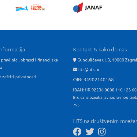
informacija
Kontakt & kako do nas
 pravilnici, obrasci i financijska
Gundulićeva ul. 3, 10000 Zagre
ća
hts@hts.hr
o zaštiti privatnosti
OIB: 34902140168
IBAN: HR 92236 0000 110 123 6
Brojčana oznaka javnopravnog tijel
795
HTS na društvenim mrež