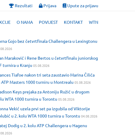
Rezultati
Prijava
Upute za prijavu
KCIJE
O NAMA
POVIJEST
KONTAKT
WTN
rna Gojo bez četvrtfinala Challengera u Lexingtonu
.08.2026
an Maraković i Rene Bertos u četvrtfinalu juniorskog
F turnira u Kranju
05.08.2026
ances Tiafoe nakon tri seta zaustavio Marina Čilića
 ATP Masters 1000 turniru u Montrealu
05.08.2026
dison Keys prejaka za Antoniju Ružić u drugom
lu WTA 1000 turnira u Torontu
05.08.2026
nna Vekić uzela prvi set pa izgubila od Viktorije
lubić u 2. kolu WTA 1000 turnira u Torontu
04.08.2026
tej Dodig u 2. kolu ATP Challengera u Hagenu
.08.2026