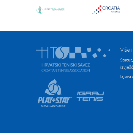
Više 
Statut,
izvješ
Izjava 