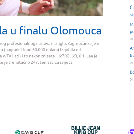
Če
sk
Ma
la u finalu Olomouca
po
04
mog profesionalnog naslova u singlu, Zagrepčanka je u
An
 (nagradni fond 60.000 dolara) izgubila od
Bo
A listi) i to nakon tri seta – 6:7(6), 6:3, 6:1. Lea je
e je trenutačno 247. tenisačica svijeta.
04
Bo
04