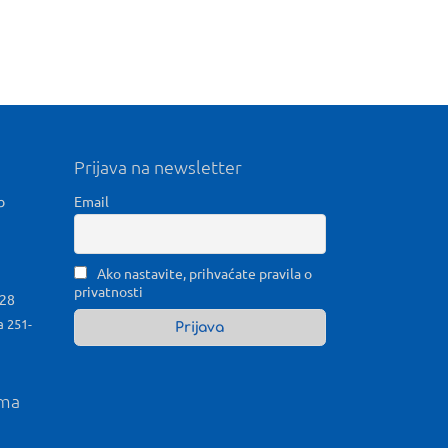
Prijava na newsletter
b
Email
Ako nastavite, prihvaćate pravila o
privatnosti
028
a 251-
ama