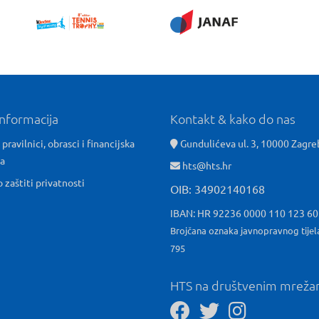
informacija
Kontakt & kako do nas
 pravilnici, obrasci i financijska
Gundulićeva ul. 3, 10000 Zagre
ća
hts@hts.hr
o zaštiti privatnosti
OIB: 34902140168
IBAN: HR 92236 0000 110 123 6
Brojčana oznaka javnopravnog tijel
795
HTS na društvenim mrež