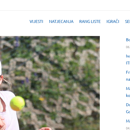
VIJESTI
NATJECANJA
RANG LISTE
IGRAČI
SE
Bo
06
Iv
IT
Fr
na
Ma
ko
Do
Go
Ma
04