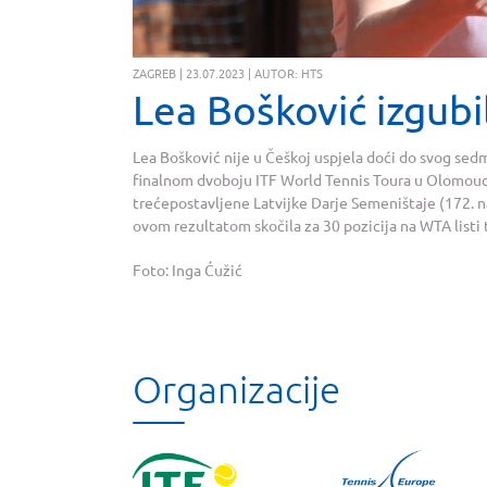
ZAGREB | 23.07.2023 | AUTOR: HTS
Lea Bošković izgubi
Lea Bošković nije u Češkoj uspjela doći do svog sed
finalnom dvoboju ITF World Tennis Toura u Olomoucu
trećepostavljene Latvijke Darje Semeništaje (172. na WT
ovom rezultatom skočila za 30 pozicija na WTA listi t
Foto: Inga Ćužić
Organizacije