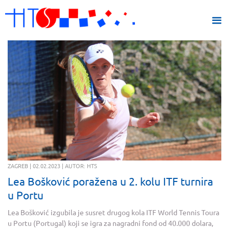
ZAGREB | 02.02.2023 | AUTOR: HTS
Lea Bošković poražena u 2. kolu ITF turnira
u Portu
Lea Bošković izgubila je susret drugog kola ITF World Tennis Toura
u Portu (Portugal) koji se igra za nagradni fond od 40.000 dolara,