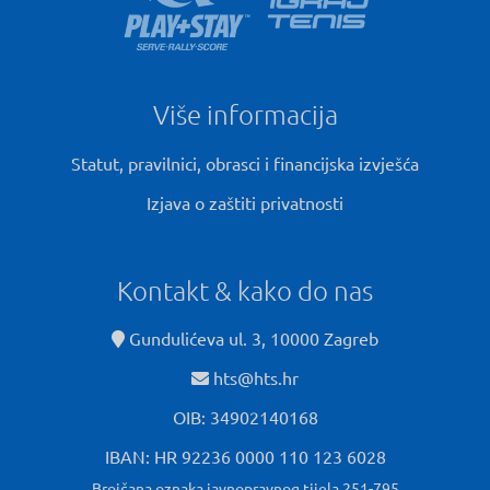
Više informacija
Statut, pravilnici, obrasci i financijska izvješća
Izjava o zaštiti privatnosti
Kontakt & kako do nas
Gundulićeva ul. 3, 10000 Zagreb
hts@hts.hr
OIB: 34902140168
IBAN: HR 92236 0000 110 123 6028
Brojčana oznaka javnopravnog tijela 251-795