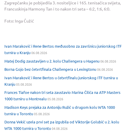
Zagrepčanku je pobijedila 3. nositeljice i 165. tenisačica svijeta,
Francuskinja Harmony Tan i to nakon tri seta – 6:2, 1:6, 6:0.
Foto: Inga Ćužić
Ivan Maraković i Rene Bertos međusobno za završnicu juniorskog ITF
turnira u Kranju
06.08.2026
Matej Dodig zaustavljen u 2. kolu Challengera u Hagenu
06.08.2026
Borna Gojo bez četvrtfinala Challengera u Lexingtonu
06.08.2026
Ivan Maraković i Rene Bertos u četvrtfinalu juniorskog ITF turnira u
Kranju
05.08.2026
Frances Tiafoe nakon tri seta zaustavio Marina Čilića na ATP Masters
1000 turniru u Montrealu
05.08.2026
Madison Keys prejaka za Antoniju Ružić u drugom kolu WTA 1000
turnira u Torontu
05.08.2026
Donna Vekić uzela prvi set pa izgubila od Viktorije Golubić u 2. kolu
WTA 1000 turnira u Torontu
04.08.2026