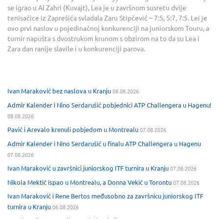
se igrao u Al Zahri (Kuvajt), Lea je u završnom susretu dvije
tenisačice iz Zaprešića svladala Zaru Stipčević – 7:5, 5:7, 7:5. Lei je
ovo prvi naslov u pojedinačnoj konkurenciji na juniorskom Touru, a
turnir napušta s dvostrukom krunom s obzirom na to da su Lea i
Zara dan ranije slavile i u konkurenciji parova.
Ivan Maraković bez naslova u Kranju
08.08.2026
Admir Kalender i Nino Serdarušić pobjednici ATP Challengera u Hagenu!
08.08.2026
Pavić i Arevalo krenuli pobjedom u Montrealu
07.08.2026
Admir Kalender i Nino Serdarušić u finalu ATP Challengera u Hagenu
07.08.2026
Ivan Maraković u završnici juniorskog ITF turnira u Kranju
07.08.2026
Nikola Mektić ispao u Montrealu, a Donna Vekić u Torontu
07.08.2026
Ivan Maraković i Rene Bertos međusobno za završnicu juniorskog ITF
turnira u Kranju
06.08.2026