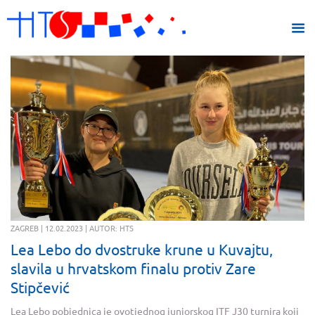
ZAGREB | 12.02.2023 | AUTOR: HTS
Lea Lebo do dvostruke krune u Kuvajtu,
slavila u hrvatskom finalu protiv Zare
Stipčević
Lea Lebo pobjednica je ovotjednog juniorskog ITF J30 turnira koji