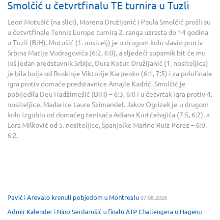
Smolčić u četvrtfinalu TE turnira u Tuzli
Leon Motušić (na slici), Morena Družijanić i Paula Smolčić prošli su
u četvrtfinale Tennis Europe turnira 2. ranga uzrasta do 14 godina
u Tuzli (BiH). Motušić (1. nositelj) je u drugom kolu slavio protiv
Srbina Matije Vudragovića (6:2, 6:0), a sljedeći suparnik bit će mu
još jedan predstavnik Srbije, Đura Kotur. Družijanić (1. nositeljica)
je bila bolja od Ruskinje Viktorije Karpenko (6:1, 7:5) i za polufinale
igra protiv domaće predstavnice Amajle Kadrić. Smolčić je
pobijedila Deu Hadžimešić (BiH) – 6:3, 6:0 i u četvrtak igra protiv 4.
nositeljice, Mađarice Laure Szimandel. Jakov Ogrizek je u drugom
kolu izgubio od domaćeg tenisača Adiana Kurtćehajića (7:5, 6:2), a
Lora Milković od 5. nositeljice, Španjolke Marine Ruiz Perez – 6:0,
6:2.
Pavić i Arevalo krenuli pobjedom u Montrealu
07.08.2026
Admir Kalender i Nino Serdarušić u finalu ATP Challengera u Hagenu