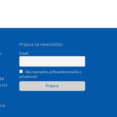
Prijava na newsletter
b
Email
Ako nastavite, prihvaćate pravila o
privatnosti
028
a 251-
ama