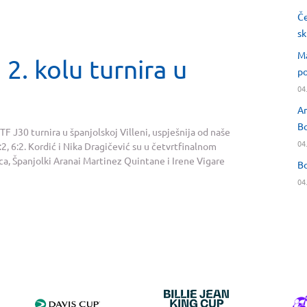
Če
sk
Ma
u 2. kolu turnira u
po
04
An
Bo
ITF J30 turnira u španjolskoj Villeni, uspješnija od naše
04
6:2, 6:2. Kordić i Nika Dragičević su u četvrtfinalnom
ca, Španjolki Aranai Martinez Quintane i Irene Vigare
Bo
04