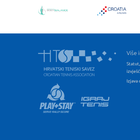
Više 
Statut,
izvješ
Izjava 