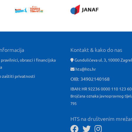
informacija
Kontakt & kako do nas
 pravilnici, obrasci i financijska
Gundulićeva ul. 3, 10000 Zagre
ća
hts@hts.hr
o zaštiti privatnosti
OIB: 34902140168
IBAN: HR 92236 0000 110 123 6
Brojčana oznaka javnopravnog tijel
795
HTS na društvenim mrež