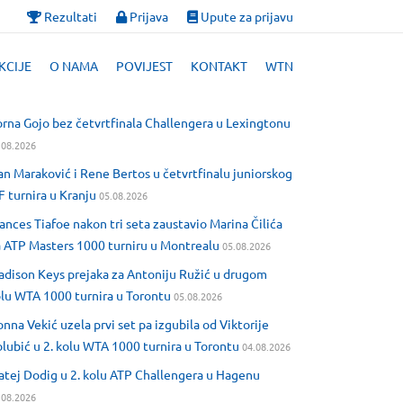
Rezultati
Prijava
Upute za prijavu
KCIJE
O NAMA
POVIJEST
KONTAKT
WTN
rna Gojo bez četvrtfinala Challengera u Lexingtonu
.08.2026
an Maraković i Rene Bertos u četvrtfinalu juniorskog
F turnira u Kranju
05.08.2026
ances Tiafoe nakon tri seta zaustavio Marina Čilića
 ATP Masters 1000 turniru u Montrealu
05.08.2026
dison Keys prejaka za Antoniju Ružić u drugom
lu WTA 1000 turnira u Torontu
05.08.2026
nna Vekić uzela prvi set pa izgubila od Viktorije
lubić u 2. kolu WTA 1000 turnira u Torontu
04.08.2026
tej Dodig u 2. kolu ATP Challengera u Hagenu
.08.2026