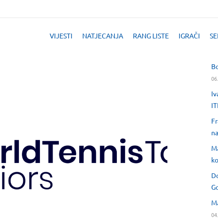
VIJESTI
NATJECANJA
RANG LISTE
IGRAČI
SE
Bo
06
Iv
IT
Fr
na
Ma
ko
Do
Go
Ma
04