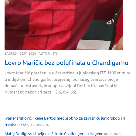
ZAGREB | 04.01.2024 | AUTOR: HTS
Lovro Maričić bez polufinala u Chandigarhu
Lovro Maričić poražen je u četvrtfinalu juniorskog ITF J100 turnira
u indijskom Chandigarhu, uspješniji od našeg tenisača bio je
domaći predstavnik, drugopostavljeni Rethin Pranav Senthil
Kumar i to nakon tri seta – 2:6, 6:4, 6:2.
Ivan Maraković i Rene Bertos međusobno za završnicu juniorskog ITF
turnira u Kranju
06.08.2026
Matej Dodig zaustavljen u 2. kolu Challengera u Hagenu
06.08.2026