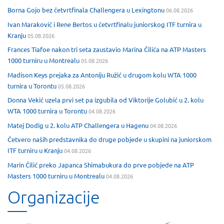
Borna Gojo bez četvrtfinala Challengera u Lexingtonu
06.08.2026
Ivan Maraković i Rene Bertos u četvrtfinalu juniorskog ITF turnira u
Kranju
05.08.2026
Frances Tiafoe nakon tri seta zaustavio Marina Čilića na ATP Masters
1000 turniru u Montrealu
05.08.2026
Madison Keys prejaka za Antoniju Ružić u drugom kolu WTA 1000
turnira u Torontu
05.08.2026
Donna Vekić uzela prvi set pa izgubila od Viktorije Golubić u 2. kolu
WTA 1000 turnira u Torontu
04.08.2026
Matej Dodig u 2. kolu ATP Challengera u Hagenu
04.08.2026
Četvero naših predstavnika do druge pobjede u skupini na juniorskom
ITF turniru u Kranju
04.08.2026
Marin Čilić preko Japanca Shimabukura do prve pobjede na ATP
Masters 1000 turniru u Montrealu
04.08.2026
Organizacije