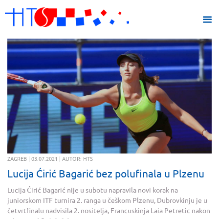
ZAGREB | 03.07.2021 | AUTOR: HTS
Lucija Ćirić Bagarić bez polufinala u Plzenu
Lucija Ćirić Bagarić nije u subotu napravila novi korak na
juniorskom ITF turnira 2. ranga u češkom Plzenu, Dubrovkinju je u
četvrtfinalu nadvisila 2. nositelja, Francuskinja Laia Petretic nakon