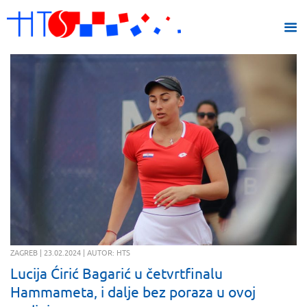
ZAGREB | 23.02.2024 | AUTOR: HTS
Lucija Ćirić Bagarić u četvrtfinalu
Hammameta, i dalje bez poraza u ovoj