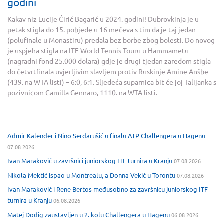
godini
Kakav niz Lucije Ćirić Bagarić u 2024. godini! Dubrovkinja je u
petak stigla do 15. pobjede u 16 mečeva s tim da je taj jedan
(polufinale u Monastiru) predala bez borbe zbog bolesti. Do novog
je uspjeha stigla na ITF World Tennis Touru u Hammametu
(nagradni fond 25.000 dolara) gdje je drugi tjedan zaredom stigla
do četvrtfinala uvjerljivim slavljem protiv Ruskinje Amine Anšbe
(439. na WTA listi) – 6:0, 6:1. Sljedeća suparnica bit će joj Talijanka s
pozivnicom Camilla Gennaro, 1110. na WTA listi.
Admir Kalender i Nino Serdarušić u finalu ATP Challengera u Hagenu
07.08.2026
Ivan Maraković u završnici juniorskog ITF turnira u Kranju
07.08.2026
Nikola Mektić ispao u Montrealu, a Donna Vekić u Torontu
07.08.2026
Ivan Maraković i Rene Bertos međusobno za završnicu juniorskog ITF
turnira u Kranju
06.08.2026
Matej Dodig zaustavljen u 2. kolu Challengera u Hagenu
06.08.2026