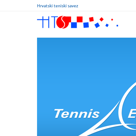
Hrvatski teniski savez