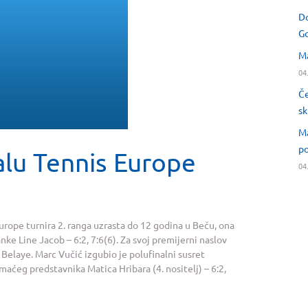
Do
Go
Ma
04
Če
sk
Ma
po
nalu Tennis Europe
04
Europe turnira 2. ranga uzrasta do 12 godina u Beču, ona
nke Line Jacob – 6:2, 7:6(6). Za svoj premijerni naslov
 Belaye. Marc Vučić izgubio je polufinalni susret
maćeg predstavnika Matica Hribara (4. nositelj) – 6:2,