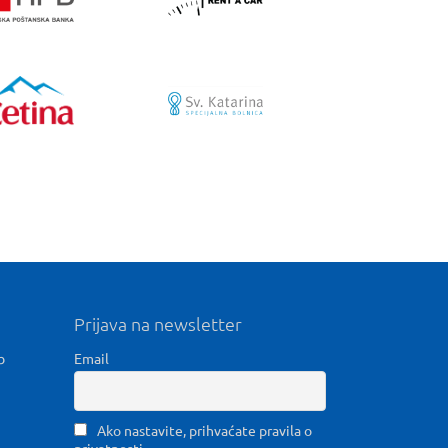
Prijava na newsletter
b
Email
Ako nastavite, prihvaćate pravila o
privatnosti