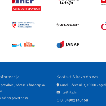
GENERALNI SPONZOR
informacija
Kontakt & kako do nas
 pravilnici, obrasci i financijska
Gundulićeva ul. 3, 10000 Zagre
ća
hts@hts.hr
o zaštiti privatnosti
OIB: 34902140168