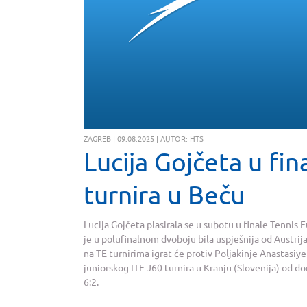
ZAGREB | 09.08.2025 | AUTOR: HTS
Lucija Gojčeta u fi
turnira u Beču
Lucija Gojčeta plasirala se u subotu u finale Tennis 
je u polufinalnom dvoboju bila uspješnija od Austrija
na TE turnirima igrat će protiv Poljakinje Anastasiye
juniorskog ITF J60 turnira u Kranju (Slovenija) od do
6:2.