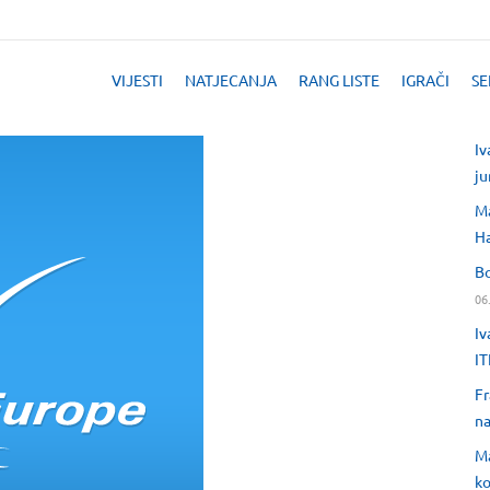
VIJESTI
NATJECANJA
RANG LISTE
IGRAČI
SE
Iv
ju
Ma
H
Bo
06
Iv
IT
Fr
na
Ma
ko