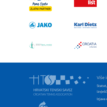
ZLATNI PARTNER
Više 
Statut,
izvješ
Izjava 