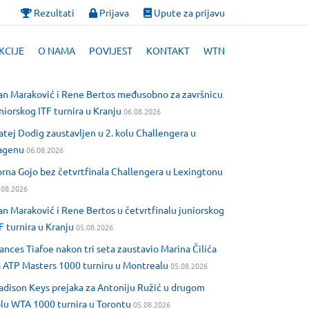
Rezultati
Prijava
Upute za prijavu
KCIJE
O NAMA
POVIJEST
KONTAKT
WTN
an Maraković i Rene Bertos međusobno za završnicu
niorskog ITF turnira u Kranju
06.08.2026
tej Dodig zaustavljen u 2. kolu Challengera u
agenu
06.08.2026
rna Gojo bez četvrtfinala Challengera u Lexingtonu
.08.2026
an Maraković i Rene Bertos u četvrtfinalu juniorskog
F turnira u Kranju
05.08.2026
ances Tiafoe nakon tri seta zaustavio Marina Čilića
 ATP Masters 1000 turniru u Montrealu
05.08.2026
dison Keys prejaka za Antoniju Ružić u drugom
lu WTA 1000 turnira u Torontu
05.08.2026