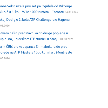
nna Vekić uzela prvi set pa izgubila od Viktorije
lubić u 2. kolu WTA 1000 turnira u Torontu
04.08.2026
tej Dodig u 2. kolu ATP Challengera u Hagenu
.08.2026
tvero naših predstavnika do druge pobjede u
upini na juniorskom ITF turniru u Kranju
04.08.2026
rin Čilić preko Japanca Shimabukura do prve
bjede na ATP Masters 1000 turniru u Montrealu
.08.2026