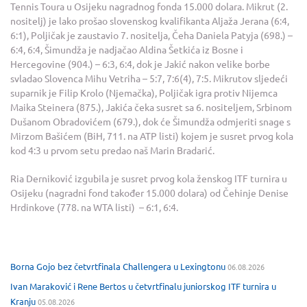
Tennis Toura u Osijeku nagradnog fonda 15.000 dolara. Mikrut (2.
nositelj) je lako prošao slovenskog kvalifikanta Aljaža Jerana (6:4,
6:1), Poljičak je zaustavio 7. nositelja, Čeha Daniela Patyja (698.) –
6:4, 6:4, Šimundža je nadjačao Aldina Šetkića iz Bosne i
Hercegovine (904.) – 6:3, 6:4, dok je Jakić nakon velike borbe
svladao Slovenca Mihu Vetriha – 5:7, 7:6(4), 7:5. Mikrutov sljedeći
suparnik je Filip Krolo (Njemačka), Poljičak igra protiv Nijemca
Maika Steinera (875.), Jakića čeka susret sa 6. nositeljem, Srbinom
Dušanom Obradovićem (679.), dok će Šimundža odmjeriti snage s
Mirzom Bašićem (BiH, 711. na ATP listi) kojem je susret prvog kola
kod 4:3 u prvom setu predao naš Marin Bradarić.
Ria Derniković izgubila je susret prvog kola ženskog ITF turnira u
Osijeku (nagradni fond također 15.000 dolara) od Čehinje Denise
Hrdinkove (778. na WTA listi) – 6:1, 6:4.
Borna Gojo bez četvrtfinala Challengera u Lexingtonu
06.08.2026
Ivan Maraković i Rene Bertos u četvrtfinalu juniorskog ITF turnira u
Kranju
05.08.2026