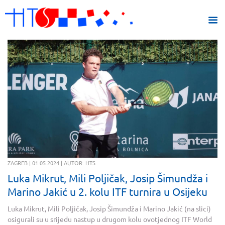
ZAGREB | 01.05.2024 | AUTOR: HTS
Luka Mikrut, Mili Poljičak, Josip Šimundža i
Marino Jakić u 2. kolu ITF turnira u Osijeku
Luka Mikrut, Mili Poljičak, Josip Šimundža i Marino Jakić (na slici)
osigurali su u srijedu nastup u drugom kolu ovotjednog ITF World