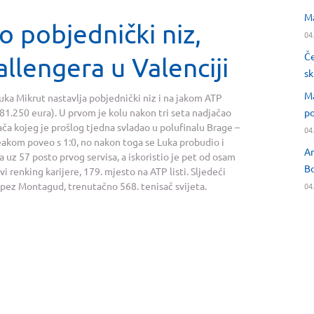
Ma
o pobjednički niz,
04
Če
llengera u Valenciji
sk
Ma
uka Mikrut nastavlja pobjednički niz i na jakom ATP
81.250 eura). U prvom je kolu nakon tri seta nadjačao
po
ča kojeg je prošlog tjedna svladao u polufinalu Brage –
04
breakom poveo s 1:0, no nakon toga se Luka probudio i
An
 uz 57 posto prvog servisa, a iskoristio je pet od osam
Bo
 renking karijere, 179. mjesto na ATP listi. Sljedeći
opez Montagud, trenutačno 568. tenisač svijeta.
04