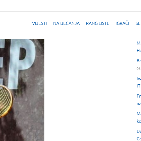
VIJESTI
NATJECANJA
RANG LISTE
IGRAČI
SE
Ma
H
Bo
06
Iv
IT
Fr
na
Ma
ko
Do
Go