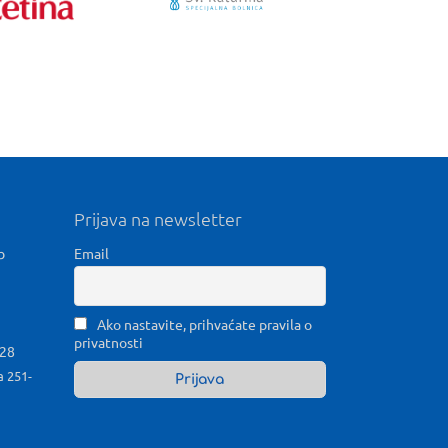
Prijava na newsletter
b
Email
Ako nastavite, prihvaćate pravila o
privatnosti
028
a 251-