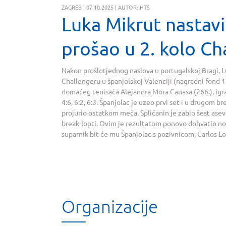
ZAGREB | 07.10.2025 | AUTOR: HTS
Luka Mikrut nastavi
prošao u 2. kolo Cha
Nakon prošlotjednog naslova u portugalskoj Bragi, L
Challengeru u španjolskoj Valenciji (nagradni fond 1
domaćeg tenisača Alejandra Mora Canasa (266.), igra
4:6, 6:2, 6:3. Španjolac je uzeo prvi set i u drugom 
projurio ostatkom meča. Splićanin je zabio šest aseva
break-lopti. Ovim je rezultatom ponovo dohvatio novi
suparnik bit će mu Španjolac s pozivnicom, Carlos L
Organizacije