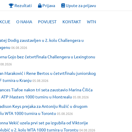
Rezultati
Prijava
Upute za prijavu
KCIJE
O NAMA
POVIJEST
KONTAKT
WTN
tej Dodig zaustavljen u 2. kolu Challengera u
agenu
06.08.2026
rna Gojo bez četvrtfinala Challengera u Lexingtonu
.08.2026
an Maraković i Rene Bertos u četvrtfinalu juniorskog
F turnira u Kranju
05.08.2026
ances Tiafoe nakon tri seta zaustavio Marina Čilića
 ATP Masters 1000 turniru u Montrealu
05.08.2026
dison Keys prejaka za Antoniju Ružić u drugom
lu WTA 1000 turnira u Torontu
05.08.2026
nna Vekić uzela prvi set pa izgubila od Viktorije
lubić u 2. kolu WTA 1000 turnira u Torontu
04.08.2026