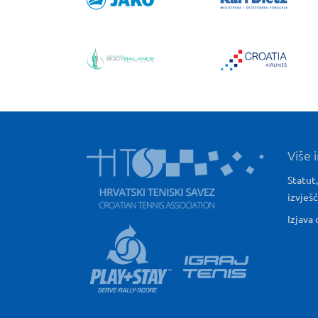
Više 
Statut,
izvješ
Izjava 