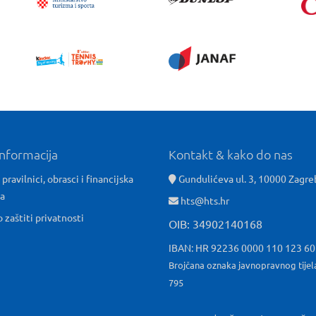
informacija
Kontakt & kako do nas
 pravilnici, obrasci i financijska
Gundulićeva ul. 3, 10000 Zagre
ća
hts@hts.hr
o zaštiti privatnosti
OIB: 34902140168
IBAN: HR 92236 0000 110 123 6
Brojčana oznaka javnopravnog tijel
795