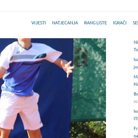
VIJESTI
NATJECANJA
RANG LISTE
IGRAČI
SE
Ni
T
Iv
ju
Ma
H
Bo
06
Iv
IT
Fr
na