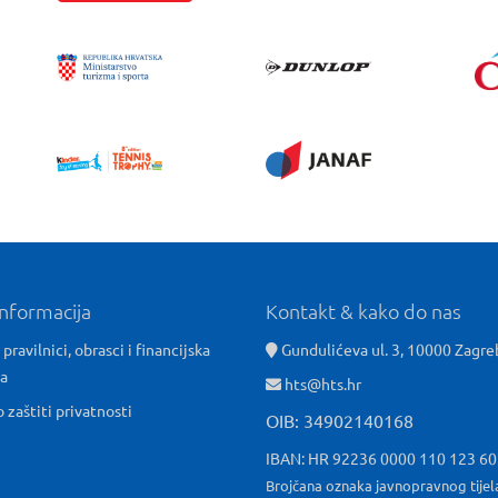
informacija
Kontakt & kako do nas
 pravilnici, obrasci i financijska
Gundulićeva ul. 3, 10000 Zagre
ća
hts@hts.hr
o zaštiti privatnosti
OIB: 34902140168
IBAN: HR 92236 0000 110 123 6
Brojčana oznaka javnopravnog tijel