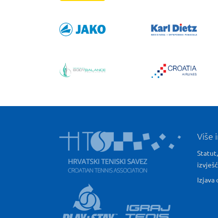
Više 
Statut,
izvješ
Izjava 