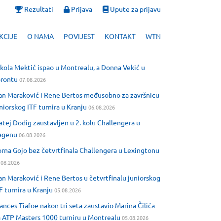
Rezultati
Prijava
Upute za prijavu
KCIJE
O NAMA
POVIJEST
KONTAKT
WTN
kola Mektić ispao u Montrealu, a Donna Vekić u
orontu
07.08.2026
an Maraković i Rene Bertos međusobno za završnicu
niorskog ITF turnira u Kranju
06.08.2026
tej Dodig zaustavljen u 2. kolu Challengera u
agenu
06.08.2026
rna Gojo bez četvrtfinala Challengera u Lexingtonu
.08.2026
an Maraković i Rene Bertos u četvrtfinalu juniorskog
F turnira u Kranju
05.08.2026
ances Tiafoe nakon tri seta zaustavio Marina Čilića
 ATP Masters 1000 turniru u Montrealu
05.08.2026