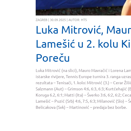
ZAGREB | 30.09.2025 | AUTOR: HTS
Luka Mitrović, Maur
Lamešić u 2. kolu Ki
Poreču
Luka Mitrović (na slici), Mauro Mavračić i Lorena Lam
istarske rivijere, Tennis Europe turnira 3. ranga uzra
rezultata – Tenisači, 1. kolo: Mitrović (3.) – Cerar Žili
Salzmann (Aut) – Grimson 4:6, 6:3, 6:3; Kurtćehajić (Bi
Koruga 6.2, 6:1; Matti (Ita) – Šverko 3:6, 6:2, 6:2; Cec
Lamešić – Puzić (Srb) 4:6, 7:5, 6:3; Milanovič (Slo) – Še
Belicakova (Svk) – Martinović – predaja bez borbe.