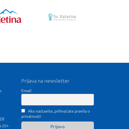
Prijava na newsletter
b
Email
Ako nastavite, prihvaćate pravila o
privatnosti
028
a 251-