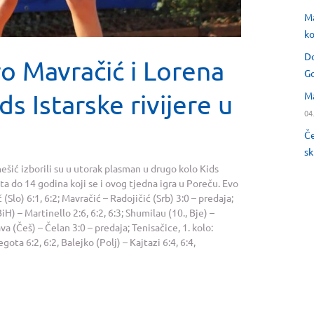
Ma
ko
Do
o Mavračić i Lorena
Go
ds Istarske rivijere u
Ma
04
Če
sk
ešić izborili su u utorak plasman u drugo kolo Kids
sta do 14 godina koji se i ovog tjedna igra u Poreču. Evo
č (Slo) 6:1, 6:2; Mavračić – Radojičić (Srb) 3:0 – predaja;
H) – Martinello 2:6, 6:2, 6:3; Shumilau (10., Bje) –
ava (Češ) – Čelan 3:0 – predaja; Tenisačice, 1. kolo:
gota 6:2, 6:2, Balejko (Polj) – Kajtazi 6:4, 6:4,