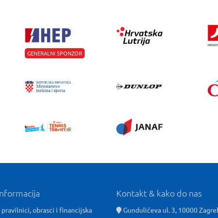
GENERALNI SPONZOR
informacija
Kontakt & kako do nas
 pravilnici, obrasci i financijska
Gundulićeva ul. 3, 10000 Zagre