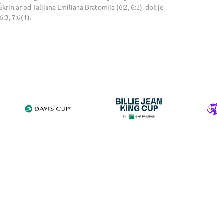
injar od Talijana Emiliana Bratomija (6:2, 6:3), dok je
:3, 7:6(1).