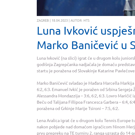
ZAGREB | 18.04.2023 | AUTOR: HTS
Luna Ivković uspješ
Marko Baničević u S
Luna Ivković (na slici) igrat će u drugom kolu junio
godišnja Zagrepčanka nadjačala je domaću predstavni
startu je poražena od Slovakinje Katarine Pavlečove –
Marko Baničević svladao je Mađara Marcella Markija 
6:2, 6:3. Emanuel Ivkić je poražen od Srbina Sergeja Ž
Alessandra Mondazzija – 3:6, 6:2, 6:3. Lovro Maričić 
Beču od Talijana Fillipoa Francesca Garbera – 6:4, 6:
poražena od Grkinje Marije Tsironi – 7:5, 6:2.
Lena Aralica igrat će u drugom kolu Tennis Europe tu
nakon pobjede nad domaćom igračicom Ninom Merjovo
prvu prepreku na TE turniru 2. ranga uzrasta do 14 