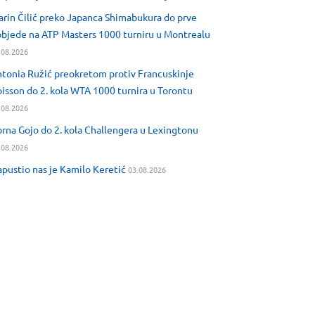
rin Čilić preko Japanca Shimabukura do prve
bjede na ATP Masters 1000 turniru u Montrealu
.08.2026
tonia Ružić preokretom protiv Francuskinje
isson do 2. kola WTA 1000 turnira u Torontu
.08.2026
rna Gojo do 2. kola Challengera u Lexingtonu
.08.2026
pustio nas je Kamilo Keretić
03.08.2026