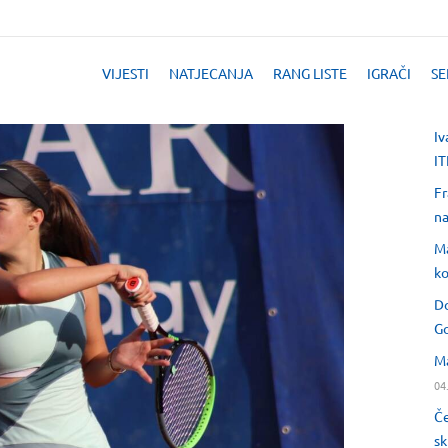
VIJESTI
NATJECANJA
RANG LISTE
IGRAČI
SE
Iv
IT
Fr
na
Ma
ko
Do
Go
Ma
04
Če
sk