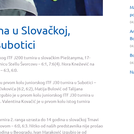
Ma
po
04
na u Slovačkoj,
An
Bo
ubotici
04
Bo
rskog ITF J200 turnira u slovačkim Pieštanyma, 17-
04
cu Stellu Švorcovu – 6:1, 7:6(4). Nora Knežević na
 6:3, 6:0.
Na
u prvom kolu juniorskog ITF J30 turnira u Subotici –
ivkovića (6:2, 6:2), Matija Bulović od Talijana
izgubio je u prvom kolu juniorskog ITF J30 turnira u
4. Valentina Kovačić je u prvom kolu istog turnira
rnira 2. ranga uzrasta do 14 godina u slovačkoj Trnavi
m – 6:0, 6:3. Nitko od naših predstavnika nije prošao
godina u Beogradu. Ivan Maraković izgubio je od