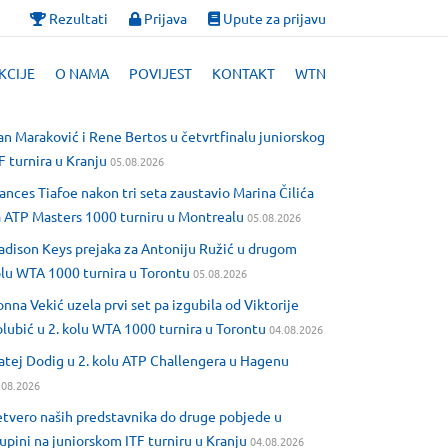
Rezultati
Prijava
Upute za prijavu
KCIJE
O NAMA
POVIJEST
KONTAKT
WTN
an Maraković i Rene Bertos u četvrtfinalu juniorskog
F turnira u Kranju
05.08.2026
ances Tiafoe nakon tri seta zaustavio Marina Čilića
 ATP Masters 1000 turniru u Montrealu
05.08.2026
dison Keys prejaka za Antoniju Ružić u drugom
lu WTA 1000 turnira u Torontu
05.08.2026
nna Vekić uzela prvi set pa izgubila od Viktorije
lubić u 2. kolu WTA 1000 turnira u Torontu
04.08.2026
tej Dodig u 2. kolu ATP Challengera u Hagenu
.08.2026
tvero naših predstavnika do druge pobjede u
upini na juniorskom ITF turniru u Kranju
04.08.2026