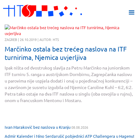
ZAGREB | 26.10.2019 | AUTOR: HTS
Marčinko ostala bez trećeg naslova na ITF
turnirima, Njemica uvjerljiva
Ipak ništa od dvostrukog slavlja za Petru Marčinko na juniorskom
ITF turniru 5. ranga u austrijskom Dornbirnu, Zagrepčanka naslovu
u parovima nije uspjela dodati i onaj u pojedinačnoj konkurenciji –
u završnom je susretu izgubila od Njemice Caroline Kuhl – 6:2, 6:2.
Petra tako ostaje na dva ITF naslova u singlu (oba osvojila u rujnu),
onom u francuskom Mentonu i Mostaru.
Ivan Maraković bez naslova u Kranju
08.08.2026
Admir Kalender i Nino Serdarušić pobjednici ATP Challengera u Hagenu!