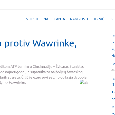
VIJESTI
NATJECANJA
RANG LISTE
IGRAČI
SE
Iv
 protiv Wawrinke,
ju
Ma
H
Bo
likom ATP turniru u Cincinnatiju – Švicarac Stanislas
06
 od najneugodnijih suparnika za najboljeg hrvatskog
ih susreta. Čilić je uzeo prvi set, no do kraja dvoboja
Iv
 6;1 za Wawrinku.
IT
Fr
na
Ma
ko