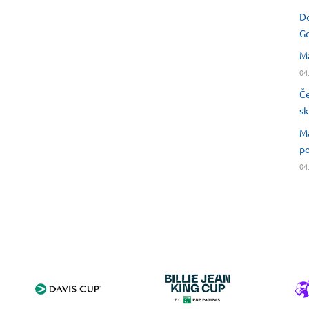
Do
Go
Ma
04
Če
sk
Ma
po
04