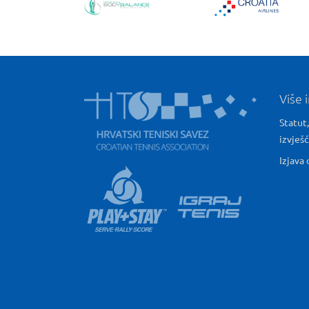
Više 
Statut,
izvješ
Izjava 