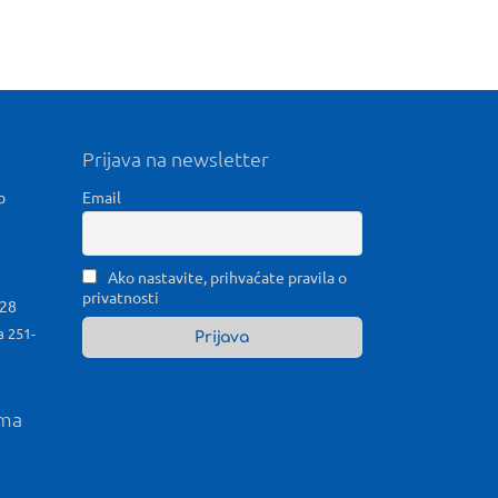
Prijava na newsletter
b
Email
Ako nastavite, prihvaćate pravila o
privatnosti
028
a 251-
ama