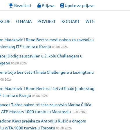
Rezultati
Prijava
Upute za prijavu
KCIJE
O NAMA
POVIJEST
KONTAKT
WTN
an Maraković i Rene Bertos međusobno za završnicu
niorskog ITF turnira u Kranju
06.08.2026
tej Dodig zaustavljen u 2. kolu Challengera u
agenu
06.08.2026
rna Gojo bez četvrtfinala Challengera u Lexingtonu
.08.2026
an Maraković i Rene Bertos u četvrtfinalu juniorskog
F turnira u Kranju
05.08.2026
ances Tiafoe nakon tri seta zaustavio Marina Čilića
 ATP Masters 1000 turniru u Montrealu
05.08.2026
dison Keys prejaka za Antoniju Ružić u drugom
lu WTA 1000 turnira u Torontu
05.08.2026