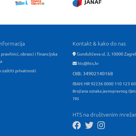
informacija
Kontakt & kako do nas
 pravilnici, obrasci i financijska
Gundulićeva ul. 3, 10000 Zagre
ća
hts@hts.hr
o zaštiti privatnosti
OIB: 34902140168
IBAN: HR 92236 0000 110 123 6
Brojčana oznaka javnopravnog tijel
795
HTS na društvenim mrež