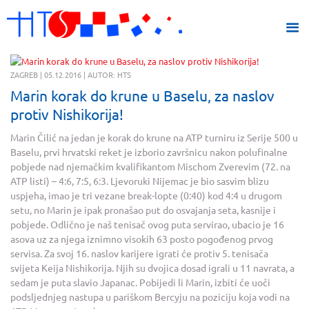
ZAGREB | 05.12.2016 | AUTOR: HTS
Marin korak do krune u Baselu, za naslov
protiv Nishikorija!
Marin Čilić na jedan je korak do krune na ATP turniru iz Serije 500 u
Baselu, prvi hrvatski reket je izborio završnicu nakon polufinalne
pobjede nad njemačkim kvalifikantom Mischom Zverevim (72. na
ATP listi) – 4:6, 7:5, 6:3. Ljevoruki Nijemac je bio sasvim blizu
uspjeha, imao je tri vezane break-lopte (0:40) kod 4:4 u drugom
setu, no Marin je ipak pronašao put do osvajanja seta, kasnije i
pobjede. Odlično je naš tenisač ovog puta servirao, ubacio je 16
asova uz za njega iznimno visokih 63 posto pogođenog prvog
servisa. Za svoj 16. naslov karijere igrati će protiv 5. tenisača
svijeta Keija Nishikorija. Njih su dvojica dosad igrali u 11 navrata, a
sedam je puta slavio Japanac. Pobijedi li Marin, izbiti će uoči
podsljednjeg nastupa u pariškom Bercyju na poziciju koja vodi na