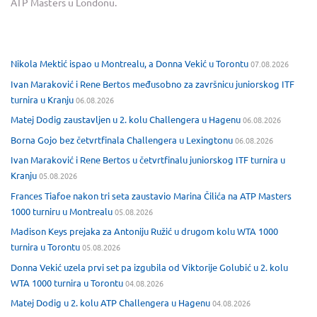
ATP Masters u Londonu.
Nikola Mektić ispao u Montrealu, a Donna Vekić u Torontu
07.08.2026
Ivan Maraković i Rene Bertos međusobno za završnicu juniorskog ITF
turnira u Kranju
06.08.2026
Matej Dodig zaustavljen u 2. kolu Challengera u Hagenu
06.08.2026
Borna Gojo bez četvrtfinala Challengera u Lexingtonu
06.08.2026
Ivan Maraković i Rene Bertos u četvrtfinalu juniorskog ITF turnira u
Kranju
05.08.2026
Frances Tiafoe nakon tri seta zaustavio Marina Čilića na ATP Masters
1000 turniru u Montrealu
05.08.2026
Madison Keys prejaka za Antoniju Ružić u drugom kolu WTA 1000
turnira u Torontu
05.08.2026
Donna Vekić uzela prvi set pa izgubila od Viktorije Golubić u 2. kolu
WTA 1000 turnira u Torontu
04.08.2026
Matej Dodig u 2. kolu ATP Challengera u Hagenu
04.08.2026