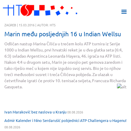
ZAGREB | 15.03.2016 | AUTOR: HTS
Marin među posljednjih 16 u Indian Wellsu
Odličan nastup Marina Čilića u trećem kolu ATP turnira iz Serije
1000 u Indian Wellsu, prvi hrvatski reket je u dva glatka seta (6:4,
6:3) svladao Argentinca Leonarda Mayera, 46. igrača na ATP listi.
Nakon 4:4 u drugom setu, Marin je osvojio pet gemova zaredom i
tako riješio meč u kojem nije izgubio svoj servis. Bio je to njihov
treći međusobni susret i treća Čilićeva pobjeda. Za ulazak u
četvrtfinale igrati će protiv 10. tenisača svijeta, Francuza Richarda
Gasqueta.
Ivan Maraković bez naslova u Kranju
08.08.2026
Admir Kalender i Nino Serdarušić pobjednici ATP Challengera u Hagenu!
08.08.2026