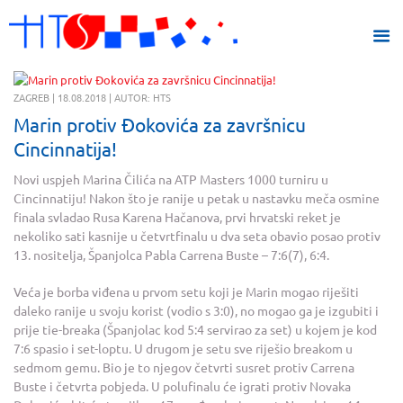
ZAGREB | 18.08.2018 | AUTOR: HTS
Marin protiv Đokovića za završnicu
Cincinnatija!
Novi uspjeh Marina Čilića na ATP Masters 1000 turniru u
Cincinnatiju! Nakon što je ranije u petak u nastavku meča osmine
finala svladao Rusa Karena Hačanova, prvi hrvatski reket je
nekoliko sati kasnije u četvrtfinalu u dva seta obavio posao protiv
13. nositelja, Španjolca Pabla Carrena Buste – 7:6(7), 6:4.
Veća je borba viđena u prvom setu koji je Marin mogao riješiti
daleko ranije u svoju korist (vodio s 3:0), no mogao ga je izgubiti i
prije tie-breaka (Španjolac kod 5:4 servirao za set) u kojem je kod
7:6 spasio i set-loptu. U drugom je setu sve riješio breakom u
sedmom gemu. Bio je to njegov četvrti susret protiv Carrena
Buste i četvrta pobjeda. U polufinalu će igrati protiv Novaka