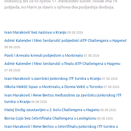
Đokovića, bit će to njihov 17. međusobni susret. Novak ima 14
pobjeda, no Marin je slavio u njihova dva posljednja dvoboja.
Ivan Maraković bez naslova u Kranju
08.08.2026
Admir Kalender i Nino Serdarušić pobjednici ATP Challengera u Hagenu!
08.08.2026
Pavić i Arevalo krenuli pobjedom u Montrealu
07.08.2026
Admir Kalender i Nino Serdarušić u finalu ATP Challengera u Hagenu
07.08.2026
Ivan Maraković u završnici juniorskog ITF turnira u Kranju
07.08.2026
Nikola Mektić ispao u Montrealu, a Donna Vekić u Torontu
07.08.2026
Ivan Maraković i Rene Bertos međusobno za završnicu juniorskog ITF
turnira u Kranju
06.08.2026
Matej Dodig zaustavljen u 2. kolu Challengera u Hagenu
06.08.2026
Borna Gojo bez četvrtfinala Challengera u Lexingtonu
06.08.2026
Ivan Maraković i Rene Bertos u četvrtfinalu juniorskog ITF turnira u