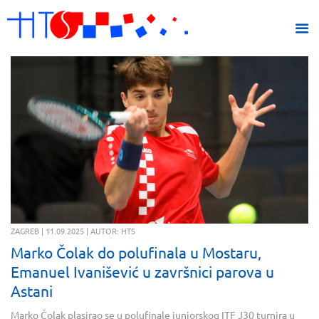
ZAGREB | 11.09.2025 | AUTOR: HTS
Marko Čolak do polufinala u Mostaru,
Emanuel Ivanišević u završnici parova u
Astani
Marko Čolak plasirao se u polufinale juniorskog ITF J30 turnira u