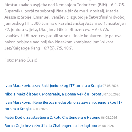
Mostaru nakon uspjeha nad Nemanjom Todorićem (BiH) – 6:4, 7:5.
Suparnik u borbi za subotnji finale bit će mu 1. nositelj, Mattia
Aiassa iz Srbije. Emanuel Ivanišević izgubio je četvrtfinalni dvoboj
juniorskog ITF J300 turnira u kazahstanskoj Astani od 1. nositelja i
22. juniora svijeta, Ukrajinca Nikite Bilozerceva – 6:0, 7.5.
Ivanišević i Bilozercev probili su se u finale konkurencije parova
nakon pobjede nad poljsko-kineskom kombinacijom Wiktor
Jez/Kaigaoge Kang – 6:7(5), 7:5, 10:7.
Foto: Mario Ćužić
Ivan Maraković u završnici juniorskog ITF turnira u Kranju
07.08.2026
Nikola Mektić ispao u Montrealu, a Donna Vekić u Torontu
07.08.2026
Ivan Maraković i Rene Bertos međusobno za završnicu juniorskog ITF
turnira u Kranju
06.08.2026
Matej Dodig zaustavljen u 2. kolu Challengera u Hagenu
06.08.2026
Borna Gojo bez četvrtfinala Challengera u Lexingtonu
06.08.2026