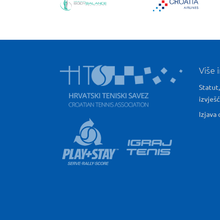
Više 
Statut,
izvješ
Izjava 