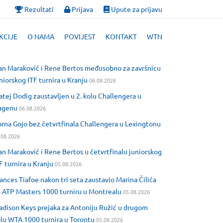
Rezultati
Prijava
Upute za prijavu
KCIJE
O NAMA
POVIJEST
KONTAKT
WTN
an Maraković i Rene Bertos međusobno za završnicu
niorskog ITF turnira u Kranju
06.08.2026
tej Dodig zaustavljen u 2. kolu Challengera u
agenu
06.08.2026
rna Gojo bez četvrtfinala Challengera u Lexingtonu
.08.2026
an Maraković i Rene Bertos u četvrtfinalu juniorskog
F turnira u Kranju
05.08.2026
ances Tiafoe nakon tri seta zaustavio Marina Čilića
 ATP Masters 1000 turniru u Montrealu
05.08.2026
dison Keys prejaka za Antoniju Ružić u drugom
lu WTA 1000 turnira u Torontu
05.08.2026