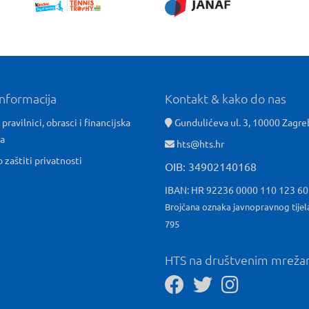
informacija
Kontakt & kako do nas
 pravilnici, obrasci i financijska
Gundulićeva ul. 3, 10000 Zagre
ća
hts@hts.hr
o zaštiti privatnosti
OIB: 34902140168
IBAN: HR 92236 0000 110 123 6
Brojčana oznaka javnopravnog tijel
795
HTS na društvenim mrež