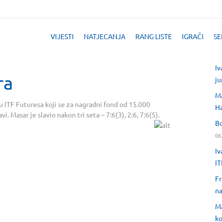
VIJESTI
NATJECANJA
RANG LISTE
IGRAČI
SE
Iv
ra
ju
Ma
lu ITF Futuresa koji se za nagradni fond od 15.000
H
. Masar je slavio nakon tri seta – 7:6(3), 2:6, 7:6(5).
Bo
06
Iv
IT
Fr
na
Ma
ko