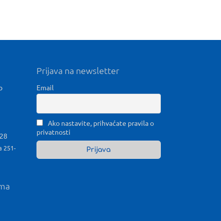
Prijava na newsletter
b
Email
Ako nastavite, prihvaćate pravila o
privatnosti
028
a 251-
ama