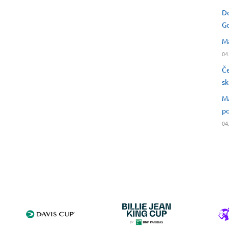
Do
Go
Ma
04
Če
sk
Ma
po
04