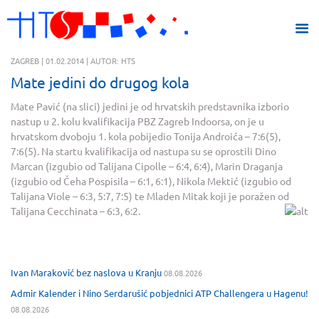
ZAGREB | 01.02.2014 | AUTOR: HTS
Mate jedini do drugog kola
Mate Pavić (na slici) jedini je od hrvatskih predstavnika izborio
nastup u 2. kolu kvalifikacija PBZ Zagreb Indoorsa, on je u
hrvatskom dvoboju 1. kola pobijedio Tonija Androića – 7:6(5),
7:6(5). Na startu kvalifikacija od nastupa su se oprostili Dino
Marcan (izgubio od Talijana Cipolle – 6:4, 6:4), Marin Draganja
(izgubio od Čeha Pospisila – 6:1, 6:1), Nikola Mektić (izgubio od
Talijana Viole – 6:3, 5:7, 7:5) te Mladen Mitak koji je poražen od
Talijana Cecchinata – 6:3, 6:2.
Ivan Maraković bez naslova u Kranju
08.08.2026
Admir Kalender i Nino Serdarušić pobjednici ATP Challengera u Hagenu!
08.08.2026