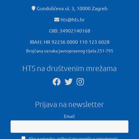
Gundulićeva ul. 3, 10000 Zagreb
hts@hts.hr
OIB: 34902140168
IBAN: HR 92236 0000 110 123 6028
Brojčana oznaka javnopravnog tijela 251-795
HTS na društvenim mrežama
Prijava na newsletter
Email
Ako nastavite, prihvaćate pravila o privatnosti