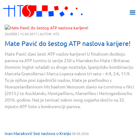
ZAGREB | 15.04.2017 | AUTOR: HTS
Mate Pavić do šestog ATP naslova karijere!
Mate Pavić slavi šesti ATP naslov karijere! U finalnom dvoboju
parova na ATP turniru iz serije 250 u Marrakechu Mate i Britanac
Dominic Inglot svladali su druge nositelje, španjolsku kombinaciju
Marcela Granollersa i Marca Lopeza nakon tri seta – 6:4, 2:6, 11:9.
To je njihov prvi zajednički naslov, Mate je prethodno s
Novozelanđaninom Michaelom Venusom slavio na turnirima u Nici
(2015.) te Aucklandu, Montpellieru, Marseilleu i Hertogenboschu
2016. godine. Naš je tenisač nakon ovog uspjeha skočio na 32.
mjesto ATP liste u konkurenciji parova.
Ivan Maraković bez naslova u Kranju
08.08.2026