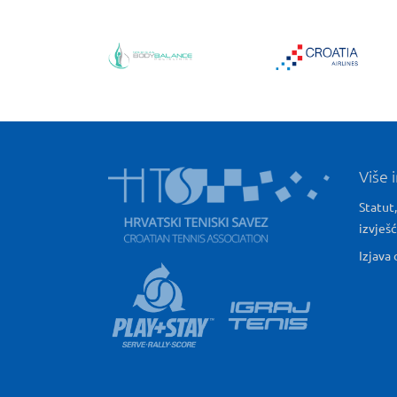
Više 
Statut,
izvješ
Izjava 