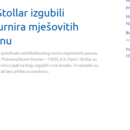
Iv
ju
tollar izgubili
Ma
urnira mješovitih
H
Bo
onu
06
Iv
 u polufinalu wimbledonskog turnira mješovitih parova,
IT
c Polmans/Storm Hunter – 7:6(5), 6:3. Pavić i Stollar su
onicu ipak na kraju izgubili u tie-breaku. U nastavku su
ali bez prilike za završnicu.