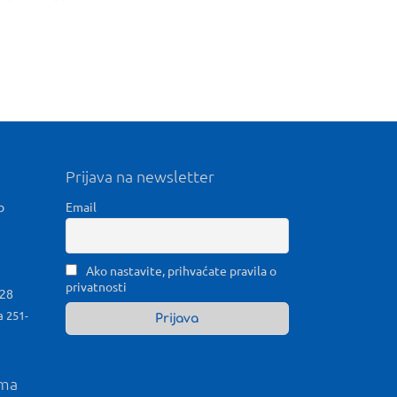
Prijava na newsletter
b
Email
Ako nastavite, prihvaćate pravila o
privatnosti
028
a 251-
ama