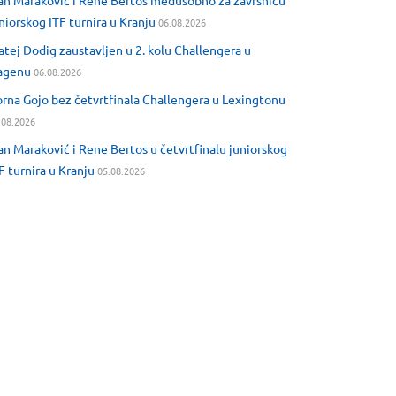
an Maraković i Rene Bertos međusobno za završnicu
niorskog ITF turnira u Kranju
06.08.2026
tej Dodig zaustavljen u 2. kolu Challengera u
agenu
06.08.2026
rna Gojo bez četvrtfinala Challengera u Lexingtonu
.08.2026
an Maraković i Rene Bertos u četvrtfinalu juniorskog
F turnira u Kranju
05.08.2026