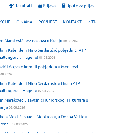
Rezultati
Prijava
Upute za prijavu
KCIJE
O NAMA
POVIJEST
KONTAKT
WTN
an Maraković bez naslova u Kranju
08.08.2026
mir Kalender i Nino Serdarušić pobjednici ATP
allengera u Hagenu!
08.08.2026
vić i Arevalo krenuli pobjedom u Montrealu
.08.2026
mir Kalender i Nino Serdarušić u finalu ATP
allengera u Hagenu
07.08.2026
an Maraković u završnici juniorskog ITF turnira u
anju
07.08.2026
kola Mektić ispao u Montrealu, a Donna Vekić u
orontu
07.08.2026