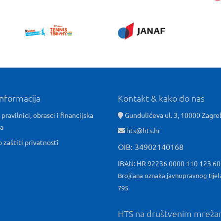
informacija
Kontakt & kako do nas
 pravilnici, obrasci i financijska
Gundulićeva ul. 3, 10000 Zagre
ća
hts@hts.hr
o zaštiti privatnosti
OIB: 34902140168
IBAN: HR 92236 0000 110 123 6
Brojčana oznaka javnopravnog tijel
795
HTS na društvenim mrež