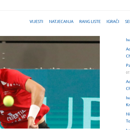
VIJESTI
NATJECANJA
RANG LISTE
IGRAČI
SE
Iv
Ad
Ch
Pa
07
Ad
Ch
Iv
Kr
Ni
T