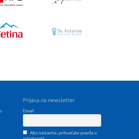
Prijava na newsletter
b
Email
Ako nastavite, prihvaćate pravila o
privatnosti