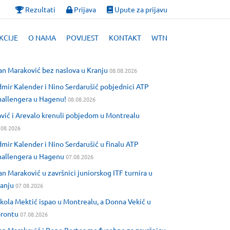
Rezultati
Prijava
Upute za prijavu
KCIJE
O NAMA
POVIJEST
KONTAKT
WTN
an Maraković bez naslova u Kranju
08.08.2026
mir Kalender i Nino Serdarušić pobjednici ATP
allengera u Hagenu!
08.08.2026
vić i Arevalo krenuli pobjedom u Montrealu
.08.2026
mir Kalender i Nino Serdarušić u finalu ATP
allengera u Hagenu
07.08.2026
an Maraković u završnici juniorskog ITF turnira u
anju
07.08.2026
kola Mektić ispao u Montrealu, a Donna Vekić u
orontu
07.08.2026