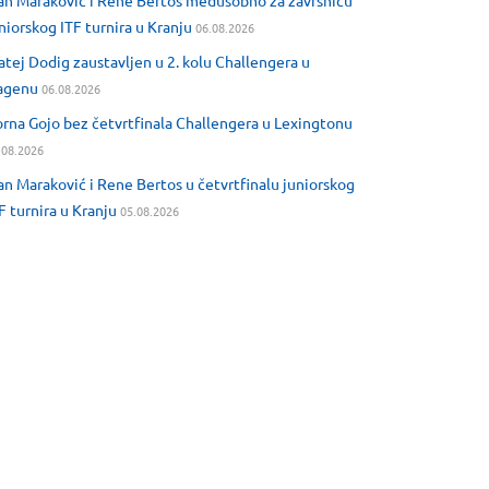
an Maraković i Rene Bertos međusobno za završnicu
niorskog ITF turnira u Kranju
06.08.2026
tej Dodig zaustavljen u 2. kolu Challengera u
agenu
06.08.2026
rna Gojo bez četvrtfinala Challengera u Lexingtonu
.08.2026
an Maraković i Rene Bertos u četvrtfinalu juniorskog
F turnira u Kranju
05.08.2026