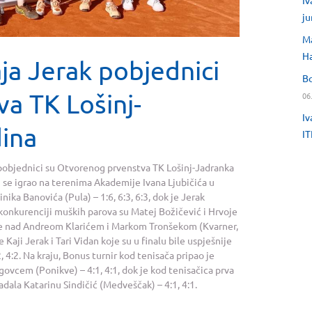
Iv
ju
Ma
H
aja Jerak pobjednici
Bo
a TK Lošinj-
06
Iv
ina
IT
 pobjednici su Otvorenog prvenstva TK Lošinj-Jadranka
ji se igrao na terenima Akademije Ivana Ljubičića u
nika Banovića (Pula) – 1:6, 6:3, 6:3, dok je Jerak
 u konkurenciji muških parova su Matej Božičević i Hrvoje
de nad Andreom Klarićem i Markom Tronšekom (Kvarner,
e Kaji Jerak i Tari Vidan koje su u finalu bile uspješnije
 4:2. Na kraju, Bonus turnir kod tenisača pripao je
govcem (Ponikve) – 4:1, 4:1, dok je kod tenisačica prva
adala Katarinu Sindičić (Medveščak) – 4:1, 4:1.