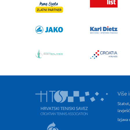
ZLATNI PARTNER
Više 
Statut,
izvješ
Izjava 