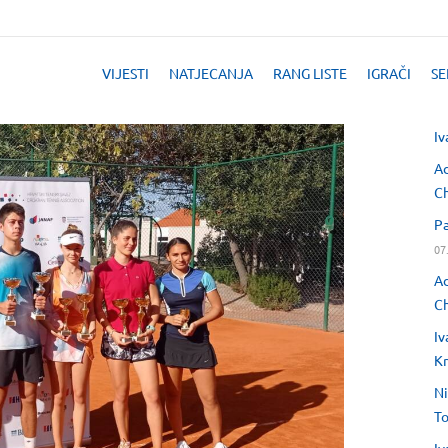
VIJESTI
NATJECANJA
RANG LISTE
IGRAČI
SE
Iv
Ad
Ch
Pa
07
Ad
Ch
Iv
Kr
Ni
T