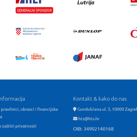
GENERALNI SPONZOR
informacija
Kontakt & kako do nas
 pravilnici, obrasci i financijska
Gundulićeva ul. 3, 10000 Zagre
ća
hts@hts.hr
o zaštiti privatnosti
OIB: 34902140168