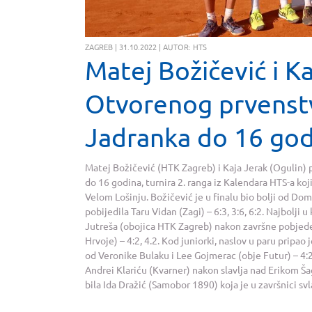
ZAGREB | 31.10.2022 | AUTOR: HTS
Matej Božičević i K
Otvorenog prvenstv
Jadranka do 16 god
Matej Božičević (HTK Zagreb) i Kaja Jerak (Ogulin)
do 16 godina, turnira 2. ranga iz Kalendara HTS-a ko
Velom Lošinju. Božičević je u finalu bio bolji od Domi
pobijedila Taru Vidan (Zagi) – 6:3, 3:6, 6:2. Najbolji
Jutreša (obojica HTK Zagreb) nakon završne pobje
Hrvoje) – 4:2, 4.2. Kod juniorki, naslov u paru pripao j
od Veronike Bulaku i Lee Gojmerac (obje Futur) – 4:2,
Andrei Klariću (Kvarner) nakon slavlja nad Erikom Ša
bila Ida Dražić (Samobor 1890) koja je u završnici svl