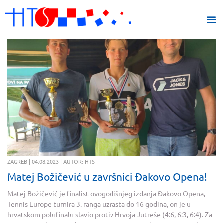
ZAGREB | 04.08.2023 | AUTOR: HTS
Matej Božičević u završnici Đakovo Opena!
Matej Božičević je finalist ovogodišnjeg izdanja Đakovo Opena,
Tennis Europe turnira 3. ranga uzrasta do 16 godina, on je u
hrvatskom polufinalu slavio protiv Hrvoja Jutreše (4:6, 6:3, 6:4). Za