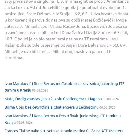
svoj prvi naslov u singlu na TE turnirima igrat će protiv Amerikanca
Jacka Lukica. Astrid Joha-Bilić izgubila je polufinalni dvoboj od 1.
nositeljice, Stele Džimović iz Srbije – 6:2, 6:2. U dva hrvatska finala
u konkurenciji parova do naslova su došli Matej Božičević i Hrvoje
Jutreša te Mihaela Les i Milana Rašan-Buha. Božičević i Jutreša su
u završnom susretu bili jači od Dana Šarića i Darija Zorice – 6:3, 2:6,
10:7. Obojici je to bio premijerni naslov na TE turnirima. Les i
Rašan-Buha su bile uspješnije od Anje i Dore Belvanović – 6:3, 6:4.
Mihaeli je ovo bio treći, a Milani drugi naslov u paru na TE
turnirima.
Ivan Maraković i Rene Bertos međusobno za završnicu juniorskog ITF
turnira u Kranju
06.08.2026
Matej Dodig zaustavljen u 2. kolu Challengera u Hagenu
06.08.2026
Borna Gojo bez četvrtfinala Challengera u Lexingtonu
06.08.2026
Ivan Maraković i Rene Bertos u četvrtfinalu juniorskog ITF turnira u
Kranju
05.08.2026
Frances Tiafoe nakon tri seta zaustavio Marina Čilića na ATP Masters