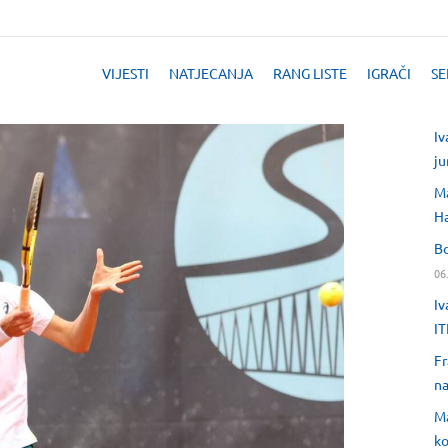
VIJESTI
NATJECANJA
RANG LISTE
IGRAČI
SE
Iv
ju
Ma
H
Bo
06
Iv
IT
Fr
na
Ma
ko