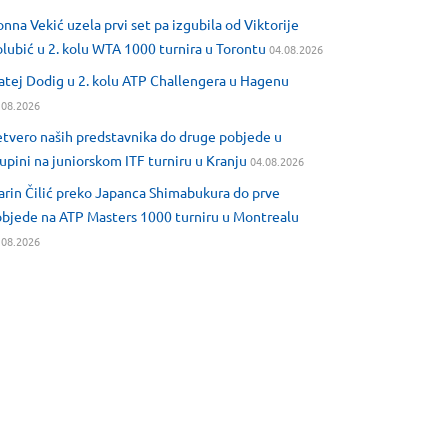
nna Vekić uzela prvi set pa izgubila od Viktorije
lubić u 2. kolu WTA 1000 turnira u Torontu
04.08.2026
tej Dodig u 2. kolu ATP Challengera u Hagenu
.08.2026
tvero naših predstavnika do druge pobjede u
upini na juniorskom ITF turniru u Kranju
04.08.2026
rin Čilić preko Japanca Shimabukura do prve
bjede na ATP Masters 1000 turniru u Montrealu
.08.2026