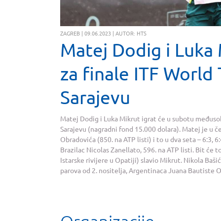
ZAGREB | 09.06.2023 | AUTOR: HTS
Matej Dodig i Luk
za finale ITF World
Sarajevu
Matej Dodig i Luka Mikrut igrat će u subotu međuso
Sarajevu (nagradni fond 15.000 dolara). Matej je u 
Obradovića (850. na ATP listi) i to u dva seta – 6:3, 6
Brazilac Nicolas Zanellato, 596. na ATP listi. Bit će 
Istarske rivijere u Opatiji) slavio Mikrut. Nikola Baš
parova od 2. nositelja, Argentinaca Juana Bautiste Ot