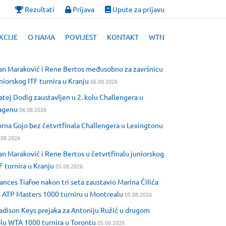
Rezultati
Prijava
Upute za prijavu
KCIJE
O NAMA
POVIJEST
KONTAKT
WTN
an Maraković i Rene Bertos međusobno za završnicu
niorskog ITF turnira u Kranju
06.08.2026
tej Dodig zaustavljen u 2. kolu Challengera u
agenu
06.08.2026
rna Gojo bez četvrtfinala Challengera u Lexingtonu
.08.2026
an Maraković i Rene Bertos u četvrtfinalu juniorskog
F turnira u Kranju
05.08.2026
ances Tiafoe nakon tri seta zaustavio Marina Čilića
 ATP Masters 1000 turniru u Montrealu
05.08.2026
dison Keys prejaka za Antoniju Ružić u drugom
lu WTA 1000 turnira u Torontu
05.08.2026