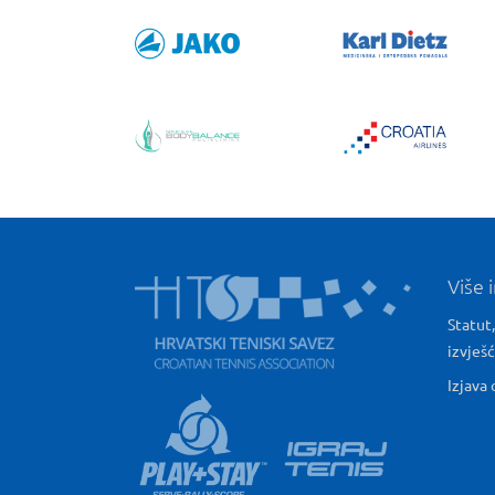
Više 
Statut,
izvješ
Izjava 