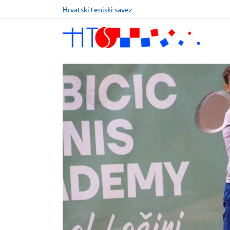
Hrvatski teniski savez