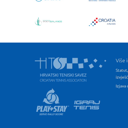
Više 
Statut,
izvješ
Izjava 