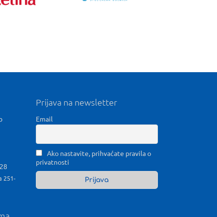
Prijava na newsletter
b
Email
Ako nastavite, prihvaćate pravila o
privatnosti
028
a 251-
ama