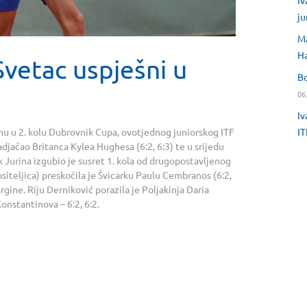
Iv
ju
Ma
H
Svetac uspješni u
Bo
06
Iv
IT
anu u 2. kolu Dubrovnik Cupa, ovotjednog juniorskog ITF
adjačao Britanca Kylea Hughesa (6:2, 6:3) te u srijedu
k Jurina izgubio je susret 1. kola od drugopostavljenog
nositeljica) preskočila je Švicarku Paulu Cembranos (6:2,
argine. Riju Derniković porazila je Poljakinja Daria
onstantinova – 6:2, 6:2.