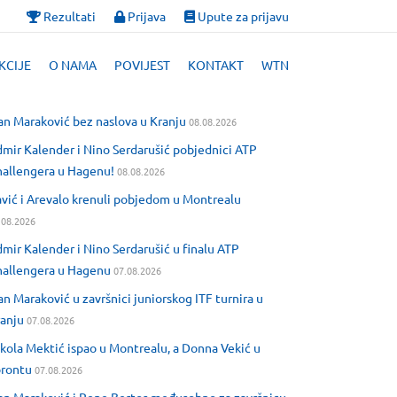
Rezultati
Prijava
Upute za prijavu
KCIJE
O NAMA
POVIJEST
KONTAKT
WTN
an Maraković bez naslova u Kranju
08.08.2026
mir Kalender i Nino Serdarušić pobjednici ATP
allengera u Hagenu!
08.08.2026
vić i Arevalo krenuli pobjedom u Montrealu
.08.2026
mir Kalender i Nino Serdarušić u finalu ATP
allengera u Hagenu
07.08.2026
an Maraković u završnici juniorskog ITF turnira u
anju
07.08.2026
kola Mektić ispao u Montrealu, a Donna Vekić u
orontu
07.08.2026