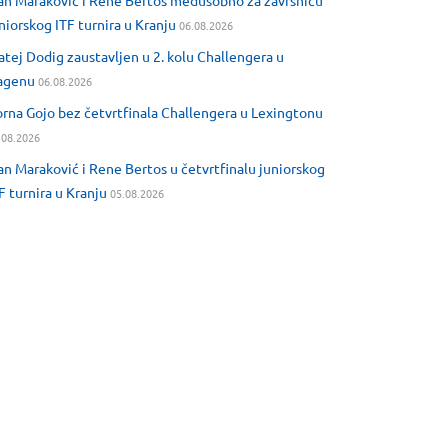
an Maraković i Rene Bertos međusobno za završnicu
niorskog ITF turnira u Kranju
06.08.2026
tej Dodig zaustavljen u 2. kolu Challengera u
agenu
06.08.2026
rna Gojo bez četvrtfinala Challengera u Lexingtonu
.08.2026
an Maraković i Rene Bertos u četvrtfinalu juniorskog
F turnira u Kranju
05.08.2026