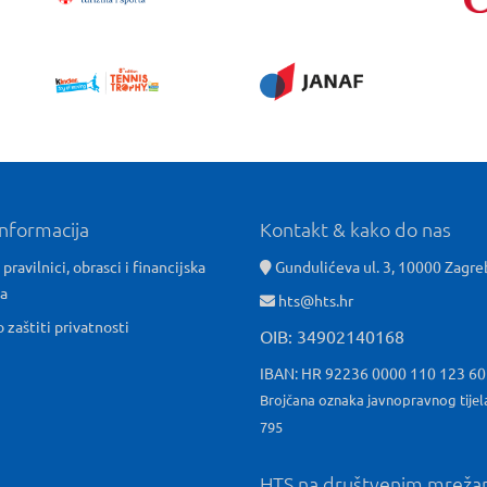
informacija
Kontakt & kako do nas
 pravilnici, obrasci i financijska
Gundulićeva ul. 3, 10000 Zagre
ća
hts@hts.hr
o zaštiti privatnosti
OIB: 34902140168
IBAN: HR 92236 0000 110 123 6
Brojčana oznaka javnopravnog tijel
795
HTS na društvenim mrež