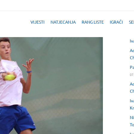
VIJESTI
NATJECANJA
RANG LISTE
IGRAČI
SE
Iv
Ad
Ch
Pa
07
Ad
Ch
Iv
Kr
Ni
T