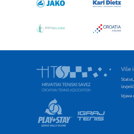
Više 
Statut,
izvješ
Izjava 