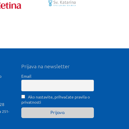
Prijava na newsletter
b
Email
Ako nastavite, prihvaćate pravila o
privatnosti
028
a 251-