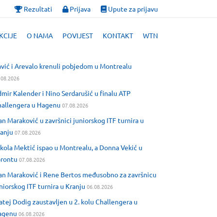
Rezultati
Prijava
Upute za prijavu
KCIJE
O NAMA
POVIJEST
KONTAKT
WTN
vić i Arevalo krenuli pobjedom u Montrealu
.08.2026
mir Kalender i Nino Serdarušić u finalu ATP
allengera u Hagenu
07.08.2026
an Maraković u završnici juniorskog ITF turnira u
anju
07.08.2026
kola Mektić ispao u Montrealu, a Donna Vekić u
orontu
07.08.2026
an Maraković i Rene Bertos međusobno za završnicu
niorskog ITF turnira u Kranju
06.08.2026
tej Dodig zaustavljen u 2. kolu Challengera u
agenu
06.08.2026