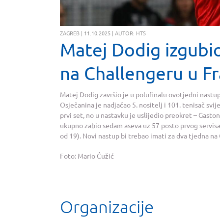
ZAGREB | 11.10.2025 | AUTOR: HTS
Matej Dodig izgubio
na Challengeru u F
Matej Dodig završio je u polufinalu ovotjedni nast
Osječanina je nadjačao 5. nositelj i 101. tenisač svij
prvi set, no u nastavku je uslijedio preokret – Gaston
ukupno zabio sedam aseva uz 57 posto prvog servisa, 
od 19). Novi nastup bi trebao imati za dva tjedna n
Foto: Mario Ćužić
Organizacije