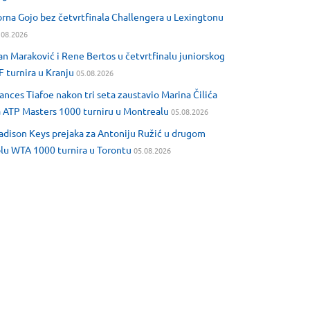
rna Gojo bez četvrtfinala Challengera u Lexingtonu
.08.2026
an Maraković i Rene Bertos u četvrtfinalu juniorskog
F turnira u Kranju
05.08.2026
ances Tiafoe nakon tri seta zaustavio Marina Čilića
 ATP Masters 1000 turniru u Montrealu
05.08.2026
dison Keys prejaka za Antoniju Ružić u drugom
lu WTA 1000 turnira u Torontu
05.08.2026