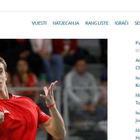
VIJESTI
NATJECANJA
RANG LISTE
IGRAČI
SE
Pa
07
Ad
Ch
Iv
Kr
Ni
T
Iv
ju
Ma
H