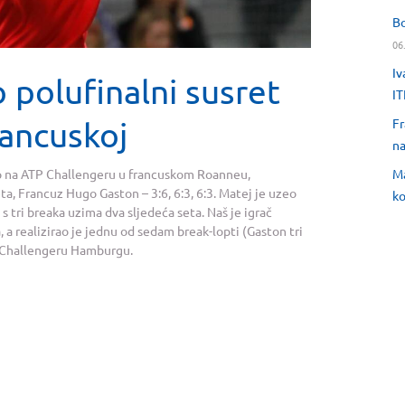
Bo
06
Iv
 polufinalni susret
IT
rancuskoj
Fr
na
Ma
up na ATP Challengeru u francuskom Roanneu,
eta, Francuz Hugo Gaston – 3:6, 6:3, 6:3. Matej je uzeo
ko
 s tri breaka uzima dva sljedeća seta. Naš je igrač
a realizirao je jednu od sedam break-lopti (Gaston tri
a Challengeru Hamburgu.