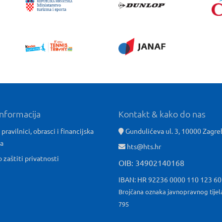
informacija
Kontakt & kako do nas
 pravilnici, obrasci i financijska
Gundulićeva ul. 3, 10000 Zagre
ća
hts@hts.hr
o zaštiti privatnosti
OIB: 34902140168
IBAN: HR 92236 0000 110 123 6
Brojčana oznaka javnopravnog tijel
795