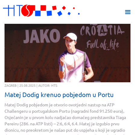
ZAGREB | 25.08.2025 | AUTOR: HTS
Matej Dodig krenuo pobjedom u Portu
Matej Dodig pobjedom je otvorio ovotjedni nastup na ATP
Challengeru u portugalskom Portu (nagradni fond 91.250 eura),
Osječanin je u prvom kolu nadjačao domaćeg predstavnika Tiaga
Pereiru (286. na ATP listi) – 2:6, 6:4, 6.4. Matej je izgubio prvu
dionicu, no preokretom je našao put do uspjeha u koji je ugradio