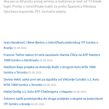
dva asa uz 60 posto prvog servisa, a realizirao je šest od 13 break-
lopti. Prolaz u četvrtfinale tražit će preko Španjolca Nikolasa
Sancheza Izquierda, 291. tenisača svijeta.
Ivan Maraković i Rene Bertos u četvrtfinalu juniorskog ITF turnira u
Kranju
05.08.2026
Frances Tiafoe nakon tri seta zaustavio Marina Čilića na ATP Masters
1000 turniru u Montrealu
05.08.2026
Madison Keys prejaka za Antoniju Ružić u drugom kolu WTA 1000
turnira u Torontu
05.08.2026
Donna Vekić uzela prvi set pa izgubila od Viktorije Golubić u 2. kolu
WTA 1000 turnira u Torontu
04.08.2026
Matej Dodig u 2. kolu ATP Challengera u Hagenu
04.08.2026
Četvero naših predstavnika do druge pobjede u skupini na juniorskom
ITF turniru u Kranju
04.08.2026