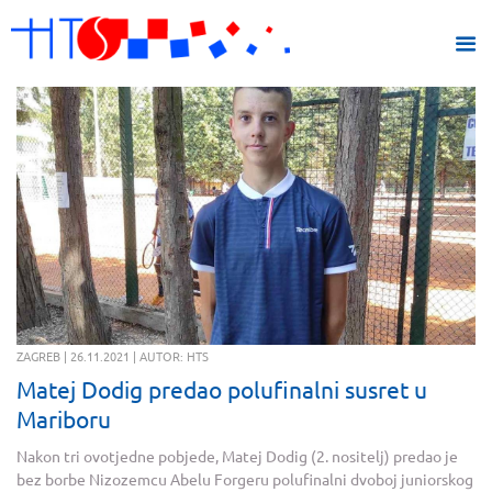
ZAGREB | 26.11.2021 | AUTOR: HTS
Matej Dodig predao polufinalni susret u
Mariboru
Nakon tri ovotjedne pobjede, Matej Dodig (2. nositelj) predao je
bez borbe Nizozemcu Abelu Forgeru polufinalni dvoboj juniorskog