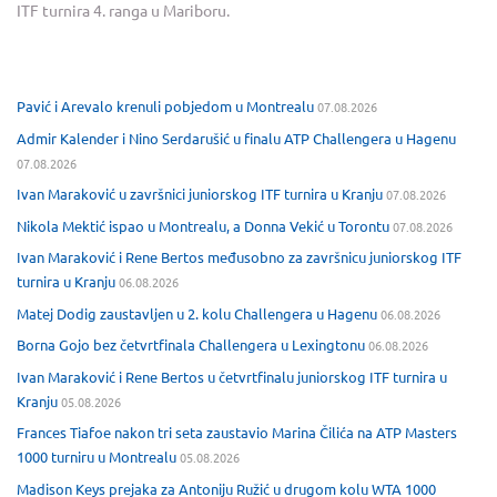
ITF turnira 4. ranga u Mariboru.
Pavić i Arevalo krenuli pobjedom u Montrealu
07.08.2026
Admir Kalender i Nino Serdarušić u finalu ATP Challengera u Hagenu
07.08.2026
Ivan Maraković u završnici juniorskog ITF turnira u Kranju
07.08.2026
Nikola Mektić ispao u Montrealu, a Donna Vekić u Torontu
07.08.2026
Ivan Maraković i Rene Bertos međusobno za završnicu juniorskog ITF
turnira u Kranju
06.08.2026
Matej Dodig zaustavljen u 2. kolu Challengera u Hagenu
06.08.2026
Borna Gojo bez četvrtfinala Challengera u Lexingtonu
06.08.2026
Ivan Maraković i Rene Bertos u četvrtfinalu juniorskog ITF turnira u
Kranju
05.08.2026
Frances Tiafoe nakon tri seta zaustavio Marina Čilića na ATP Masters
1000 turniru u Montrealu
05.08.2026
Madison Keys prejaka za Antoniju Ružić u drugom kolu WTA 1000