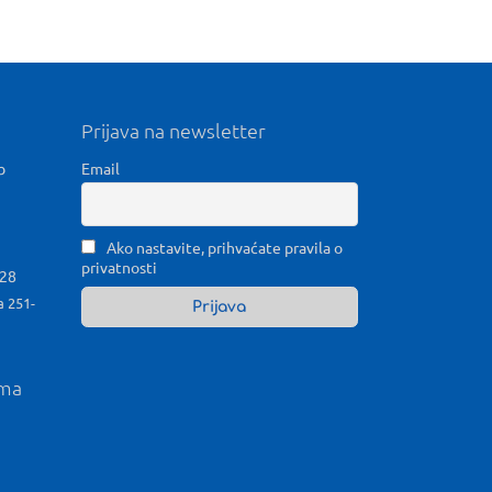
Prijava na newsletter
b
Email
Ako nastavite, prihvaćate pravila o
privatnosti
028
a 251-
ama