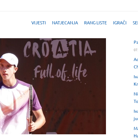
VIJESTI
NATJECANJA
RANG LISTE
IGRAČI
SE
Pa
07
Ad
Ch
Iv
Kr
Ni
T
Iv
ju
Ma
H