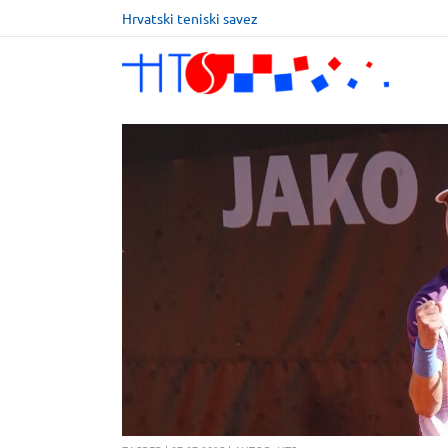
Hrvatski teniski savez