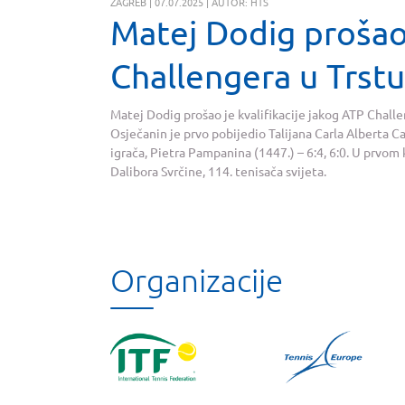
ZAGREB | 07.07.2025 | AUTOR: HTS
Matej Dodig prošao 
Challengera u Trstu
Matej Dodig prošao je kvalifikacije jakog ATP Challe
Osječanin je prvo pobijedio Talijana Carla Alberta Ca
igrača, Pietra Pampanina (1447.) – 6:4, 6:0. U prvom k
Dalibora Svrčine, 114. tenisača svijeta.
Organizacije