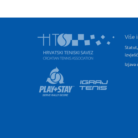
Više 
Statut,
izvješ
Izjava 