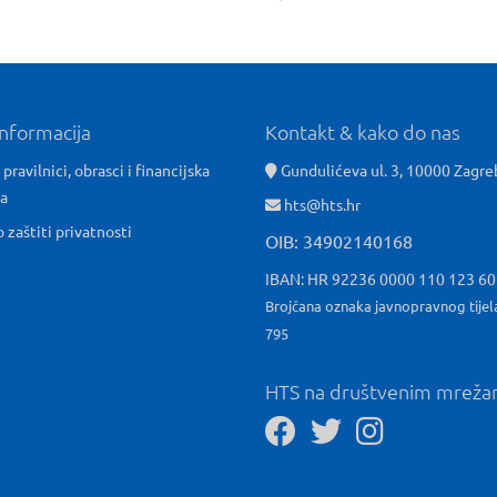
informacija
Kontakt & kako do nas
 pravilnici, obrasci i financijska
Gundulićeva ul. 3, 10000 Zagre
ća
hts@hts.hr
o zaštiti privatnosti
OIB: 34902140168
IBAN: HR 92236 0000 110 123 6
Brojčana oznaka javnopravnog tijel
795
HTS na društvenim mrež