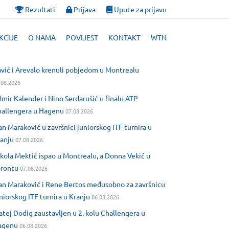
Rezultati
Prijava
Upute za prijavu
KCIJE
O NAMA
POVIJEST
KONTAKT
WTN
vić i Arevalo krenuli pobjedom u Montrealu
.08.2026
mir Kalender i Nino Serdarušić u finalu ATP
allengera u Hagenu
07.08.2026
an Maraković u završnici juniorskog ITF turnira u
anju
07.08.2026
kola Mektić ispao u Montrealu, a Donna Vekić u
orontu
07.08.2026
an Maraković i Rene Bertos međusobno za završnicu
niorskog ITF turnira u Kranju
06.08.2026
tej Dodig zaustavljen u 2. kolu Challengera u
agenu
06.08.2026