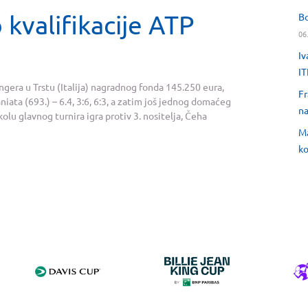
kvalifikacije ATP
Bo
06
Iv
IT
ngera u Trstu (Italija) nagradnog fonda 145.250 eura,
Fr
niata (693.) – 6.4, 3:6, 6:3, a zatim još jednog domaćeg
na
olu glavnog turnira igra protiv 3. nositelja, Čeha
Ma
ko