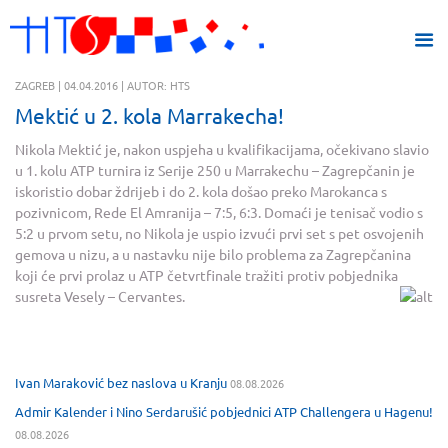
ZAGREB | 04.04.2016 | AUTOR: HTS
Mektić u 2. kola Marrakecha!
Nikola Mektić je, nakon uspjeha u kvalifikacijama, očekivano slavio
u 1. kolu ATP turnira iz Serije 250 u Marrakechu – Zagrepčanin je
iskoristio dobar ždrijeb i do 2. kola došao preko Marokanca s
pozivnicom, Rede El Amranija – 7:5, 6:3. Domaći je tenisač vodio s
5:2 u prvom setu, no Nikola je uspio izvući prvi set s pet osvojenih
gemova u nizu, a u nastavku nije bilo problema za Zagrepčanina
koji će prvi prolaz u ATP četvrtfinale tražiti protiv pobjednika
susreta Vesely – Cervantes.
Ivan Maraković bez naslova u Kranju
08.08.2026
Admir Kalender i Nino Serdarušić pobjednici ATP Challengera u Hagenu!
08.08.2026