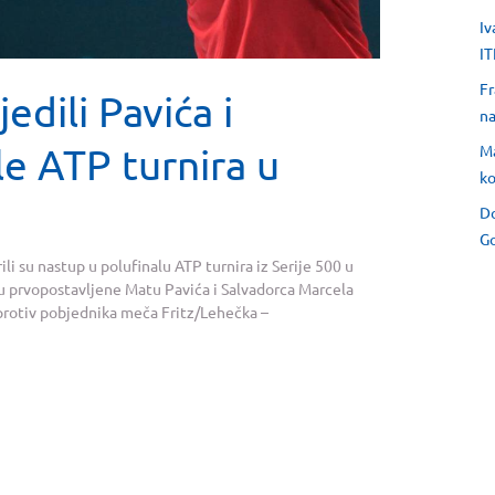
Iv
IT
Fr
edili Pavića i
na
le ATP turnira u
Ma
ko
Do
Go
i su nastup u polufinalu ATP turnira iz Serije 500 u
lu prvopostavljene Matu Pavića i Salvadorca Marcela
u protiv pobjednika meča Fritz/Lehečka –