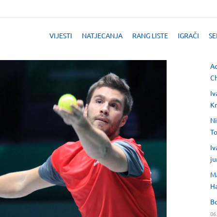
VIJESTI
NATJECANJA
RANG LISTE
IGRAČI
SE
Ad
Ch
Iv
Kr
Ni
T
Iv
ju
Ma
H
Bo
06