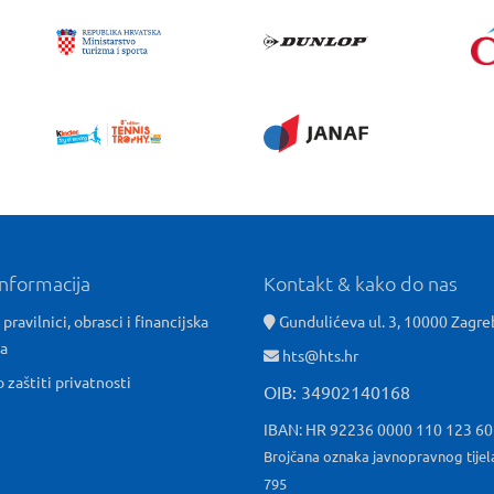
informacija
Kontakt & kako do nas
 pravilnici, obrasci i financijska
Gundulićeva ul. 3, 10000 Zagre
ća
hts@hts.hr
o zaštiti privatnosti
OIB: 34902140168
IBAN: HR 92236 0000 110 123 6
Brojčana oznaka javnopravnog tijel
795