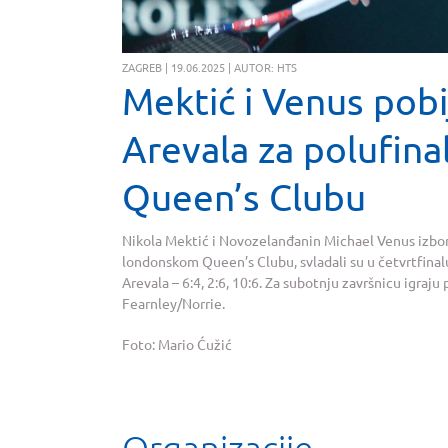
ZAGREB | 19.06.2025 | AUTOR: HTS
Mektić i Venus pobij
Arevala za polufina
Queen’s Clubu
Nikola Mektić i Novozelanđanin Michael Venus izboril
londonskom Queen’s Clubu, svladali su u četvrtfina
Arevala – 6:4, 2:6, 10:6. Za subotnju završnicu igraj
Fearnley/Norrie.
Foto: Mario Ćužić
Organizacije