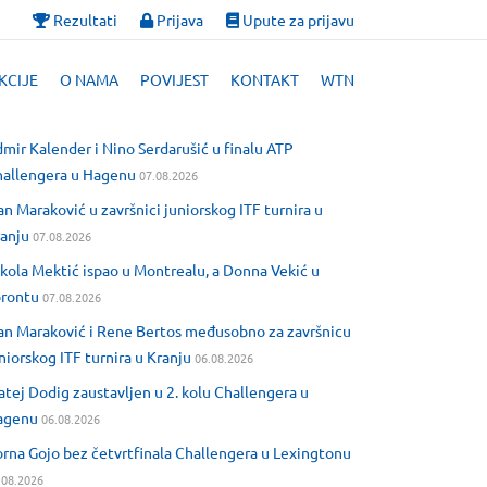
Rezultati
Prijava
Upute za prijavu
KCIJE
O NAMA
POVIJEST
KONTAKT
WTN
mir Kalender i Nino Serdarušić u finalu ATP
allengera u Hagenu
07.08.2026
an Maraković u završnici juniorskog ITF turnira u
anju
07.08.2026
kola Mektić ispao u Montrealu, a Donna Vekić u
orontu
07.08.2026
an Maraković i Rene Bertos međusobno za završnicu
niorskog ITF turnira u Kranju
06.08.2026
tej Dodig zaustavljen u 2. kolu Challengera u
agenu
06.08.2026
rna Gojo bez četvrtfinala Challengera u Lexingtonu
.08.2026