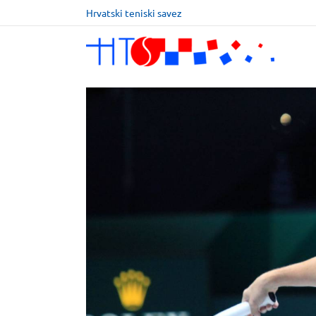
Hrvatski teniski savez