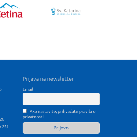
Prijava na newsletter
b
Email
Ako nastavite, prihvaćate pravila o
privatnosti
028
a 251-