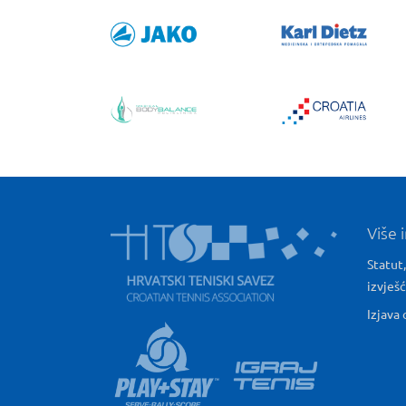
Više 
Statut,
izvješ
Izjava 