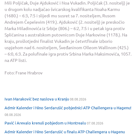
Mili Poljičak, Duje Ajduković i Noa Vukadin. Poljičak (3. nositelj) je
u drugom kolu nadjačao švicarskog kvalifikanta Noaha Karmu
(1680.) – 6:3, 7:5 i slijedi mu susret sa 7. nositeljem, Rusom
Andrejem Čepelevim (419.). Ajduković (2. nositelj) je preskočio
Marka Miladinovića iz Srbije (806.) – 6:2, 7:5 i u petak igra protiv
Splićanina s australskom putovnicom Duje Markovine (1178.). Na
kraju, prošlotjedni finalist Vukadin je četvrtfinale izborio
uspjehom nad 6. nositeljem, Šveđaninom Olleom Wallinom (425.)
– 6:0, 6:3. Za polufinale igra protiv Srbina Marka Maksimovića, 1057.
na ATP listi.
Foto: Frane Hrabrov
Ivan Maraković bez naslova u Kranju
08.08.2026
Admir Kalender i Nino Serdarušić pobjednici ATP Challengera u Hagenu!
08.08.2026
Pavić i Arevalo krenuli pobjedom u Montrealu
07.08.2026
Admir Kalender i Nino Serdarušić u finalu ATP Challengera u Hagenu