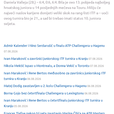
Daniela Valleja (28.) – 6:4, 0:6, 6:4. Bila je ovo 13. pobjeda najboljeg
hrvatskog juniora u 14 posljednjih mečeva na Touru. Miliju će
najveći naslov karijere donijeti veliki skok na rang-listi ITF-a – uoči
ovog turnira bio je 21., a sad bi trebao imati status 10. juniora
svijeta.
Admir Kalender i Nino Serdarušić u finalu ATP Challengera u Hagenu
07.08.2026
Ivan Maraković u završnici juniorskog ITF turnira u Kranju
07.08.2026
Nikola Mektić ispao u Montrealu, a Donna Vekić u Torontu
07.08.2026
Ivan Maraković i Rene Bertos međusobno za završnicu juniorskog ITF
turnira u Kranju
06.08.2026
Matej Dodig zaustavljen u 2. kolu Challengera u Hagenu
06.08.2026
Borna Gojo bez četvrtfinala Challengera u Lexingtonu
06.08.2026
Ivan Maraković i Rene Bertos u četvrtfinalu juniorskog ITF turnira u
Kranju
05.08.2026
Frances Tiafoe nakon tri seta zaustavio Marina Čilića na ATP Masters