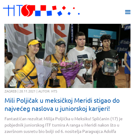
ZAGREB | 28.11.2021 | AUTOR: HTS
Mili Poljičak u meksičkoj Meridi stigao do
najvećeg naslova u juniorskoj karijeri!
Fantastičan rezultat Milija Poljička u Meksiku! Splićanin (17) je
pobjednik juniorskog ITF turnira A ranga u Meridi nakon što u
završnom susretu bio bolji od 6. nositelja Paragvajca Adolfa