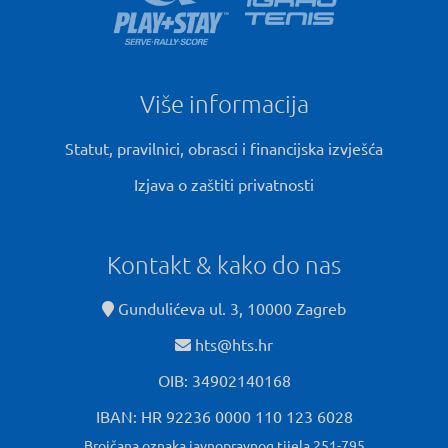
Više informacija
Statut, pravilnici, obrasci i financijska izvješća
Izjava o zaštiti privatnosti
Kontakt & kako do nas
Gundulićeva ul. 3, 10000 Zagreb
hts@hts.hr
OIB: 34902140168
IBAN: HR 92236 0000 110 123 6028
Brojčana oznaka javnopravnog tijela 251-795