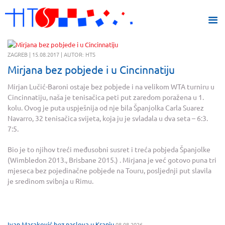
ZAGREB | 15.08.2017 | AUTOR: HTS
Mirjana bez pobjede i u Cincinnatiju
Mirjan Lučić-Baroni ostaje bez pobjede i na velikom WTA turniru u
Cincinnatiju, naša je tenisačica peti put zaredom poražena u 1.
kolu. Ovog je puta uspješnija od nje bila Španjolka Carla Suarez
Navarro, 32 tenisačica svijeta, koja ju je svladala u dva seta – 6:3.
7:5.
Bio je to njihov treći međusobni susret i treća pobjeda Španjolke
(Wimbledon 2013., Brisbane 2015.) . Mirjana je već gotovo puna tri
mjeseca bez pojedinačne pobjede na Touru, posljednji put slavila
je sredinom svibnja u Rimu.
Ivan Maraković bez naslova u Kranju
08.08.2026