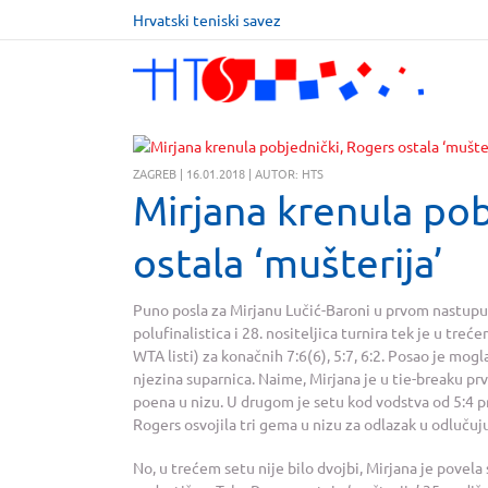
Hrvatski teniski savez
ZAGREB | 16.01.2018 | AUTOR: HTS
Mirjana krenula pob
ostala ‘mušterija’
Puno posla za Mirjanu Lučić-Baroni u prvom nastup
polufinalistica i 28. nositeljica turnira tek je u tr
WTA listi) za konačnih 7:6(6), 5:7, 6:2. Posao je mogla
njezina suparnica. Naime, Mirjana je u tie-breaku prvo
poena u nizu. U drugom je setu kod vodstva od 5:4 pr
Rogers osvojila tri gema u nizu za odlazak u odlučuj
No, u trećem setu nije bilo dvojbi, Mirjana je povela 