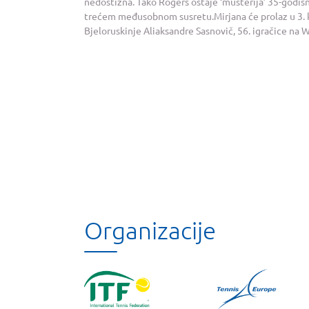
nedostižna. Tako Rogers ostaje ‘mušterija’ 35-godišn
trećem međusobnom susretu.Mirjana će prolaz u 3. ko
Bjeloruskinje Aliaksandre Sasnovič, 56. igračice na W
Organizacije