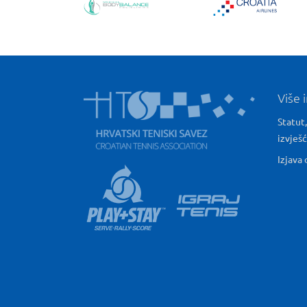
Više 
Statut,
izvješ
Izjava 