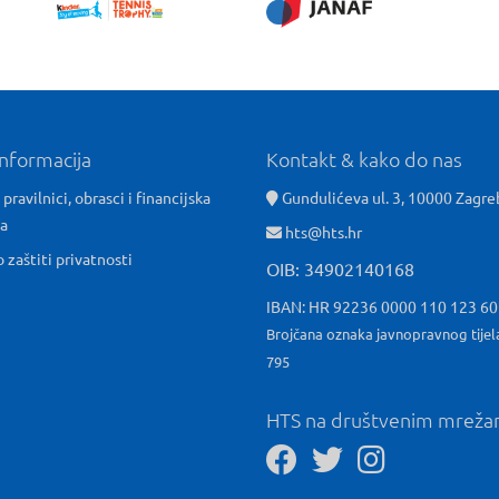
informacija
Kontakt & kako do nas
 pravilnici, obrasci i financijska
Gundulićeva ul. 3, 10000 Zagre
ća
hts@hts.hr
o zaštiti privatnosti
OIB: 34902140168
IBAN: HR 92236 0000 110 123 6
Brojčana oznaka javnopravnog tijel
795
HTS na društvenim mrež