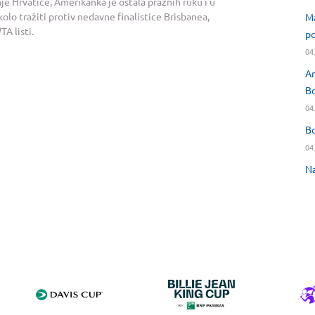
je Hrvatice, Amerikanka je ostala praznih ruku i u
lo tražiti protiv nedavne finalistice Brisbanea,
Ma
TA listi.
po
04
An
Bo
04
Bo
04
Na