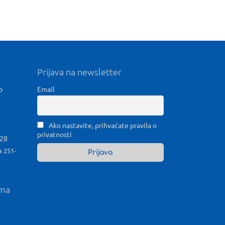
Prijava na newsletter
b
Email
Ako nastavite, prihvaćate pravila o
privatnosti
028
a 251-
ama