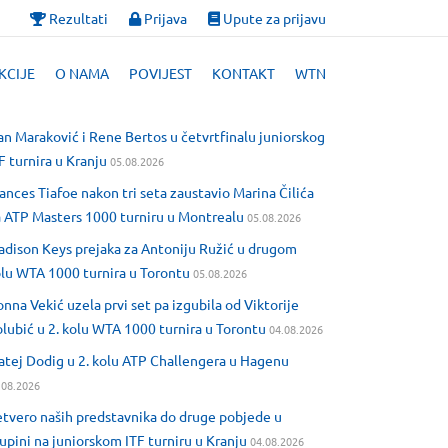
Rezultati
Prijava
Upute za prijavu
KCIJE
O NAMA
POVIJEST
KONTAKT
WTN
an Maraković i Rene Bertos u četvrtfinalu juniorskog
F turnira u Kranju
05.08.2026
ances Tiafoe nakon tri seta zaustavio Marina Čilića
 ATP Masters 1000 turniru u Montrealu
05.08.2026
dison Keys prejaka za Antoniju Ružić u drugom
lu WTA 1000 turnira u Torontu
05.08.2026
nna Vekić uzela prvi set pa izgubila od Viktorije
lubić u 2. kolu WTA 1000 turnira u Torontu
04.08.2026
tej Dodig u 2. kolu ATP Challengera u Hagenu
.08.2026
tvero naših predstavnika do druge pobjede u
upini na juniorskom ITF turniru u Kranju
04.08.2026