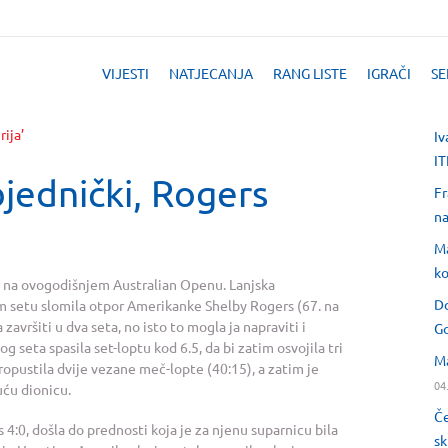
VIJESTI
NATJECANJA
RANG LISTE
IGRAČI
SE
Iv
IT
jednički, Rogers
Fr
na
Ma
ko
u na ovogodišnjem Australian Openu. Lanjska
Do
ećem setu slomila otpor Amerikanke Shelby Rogers (67. na
 završiti u dva seta, no isto to mogla ja napraviti i
Go
g seta spasila set-loptu kod 6.5, da bi zatim osvojila tri
Ma
opustila dvije vezane meč-lopte (40:15), a zatim je
04
uću dionicu.
Če
s 4:0, došla do prednosti koja je za njenu suparnicu bila
sk