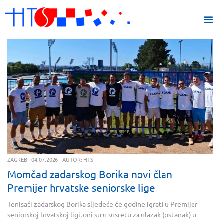
ZAGREB | 04.07.2026 | AUTOR: HTS
Momčad zadarskog Borika novi član
Premijer hrvatske seniorske lige
Tenisači zadarskog Borika sljedeće će godine igrati u Premijer
seniorskoj hrvatskoj ligi, oni su u susretu za ulazak (ostanak) u