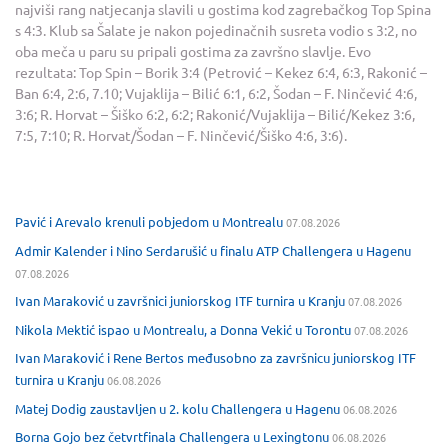
najviši rang natjecanja slavili u gostima kod zagrebačkog Top Spina
s 4:3. Klub sa Šalate je nakon pojedinačnih susreta vodio s 3:2, no
oba meča u paru su pripali gostima za završno slavlje. Evo
rezultata: Top Spin – Borik 3:4 (Petrović – Kekez 6:4, 6:3, Rakonić –
Ban 6:4, 2:6, 7.10; Vujaklija – Bilić 6:1, 6:2, Šodan – F. Ninčević 4:6,
3:6; R. Horvat – Šiško 6:2, 6:2; Rakonić/Vujaklija – Bilić/Kekez 3:6,
7:5, 7:10; R. Horvat/Šodan – F. Ninčević/Šiško 4:6, 3:6).
Pavić i Arevalo krenuli pobjedom u Montrealu
07.08.2026
Admir Kalender i Nino Serdarušić u finalu ATP Challengera u Hagenu
07.08.2026
Ivan Maraković u završnici juniorskog ITF turnira u Kranju
07.08.2026
Nikola Mektić ispao u Montrealu, a Donna Vekić u Torontu
07.08.2026
Ivan Maraković i Rene Bertos međusobno za završnicu juniorskog ITF
turnira u Kranju
06.08.2026
Matej Dodig zaustavljen u 2. kolu Challengera u Hagenu
06.08.2026
Borna Gojo bez četvrtfinala Challengera u Lexingtonu
06.08.2026