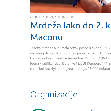
ZAGREB | 23.02.2022 | AUTOR: HTS
Mrdeža lako do 2. k
Maconu
Tereza Mrdeža nije imala težak posao u dvoboju 1. k
na tvrdoj dvoranskoj podlozi igra za nagradni fond od
francuske kvalifikantice Amandine Monnot (1069.) – 6:
jedna kvalifikantice, Belgijke Magali Kempen, 441. na
u turskoj Antalyji (zemljana podloga, 25.000 dolara) 
Organizacije