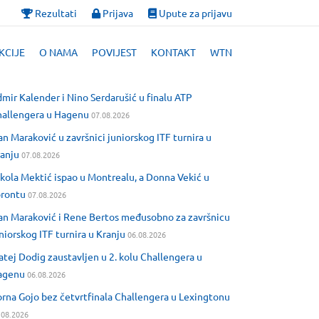
Rezultati
Prijava
Upute za prijavu
KCIJE
O NAMA
POVIJEST
KONTAKT
WTN
mir Kalender i Nino Serdarušić u finalu ATP
allengera u Hagenu
07.08.2026
an Maraković u završnici juniorskog ITF turnira u
anju
07.08.2026
kola Mektić ispao u Montrealu, a Donna Vekić u
orontu
07.08.2026
an Maraković i Rene Bertos međusobno za završnicu
niorskog ITF turnira u Kranju
06.08.2026
tej Dodig zaustavljen u 2. kolu Challengera u
agenu
06.08.2026
rna Gojo bez četvrtfinala Challengera u Lexingtonu
.08.2026