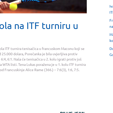
Iv
IT
Fr
ola na ITF turniru u
na
Ma
ko
Do
ola ITF turnira tenisačica u francuskom Maconu koji se
 25.000 dolara, Porečanka je bila uvjerljiva protiv
Go
4, 6:1. Naša će tenisačica u 2. kolu igrati protiv još
 WTA listi. Tena Lukas poražena je u 1. kolu ITF turnira
od Francuskinje Alice Rame (366.) – 7:6(3), 1:6, 7:5.