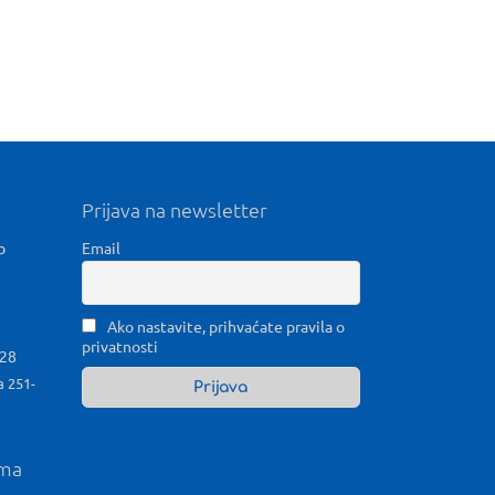
Prijava na newsletter
b
Email
Ako nastavite, prihvaćate pravila o
privatnosti
028
a 251-
ama