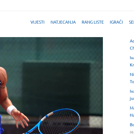
VIJESTI
NATJECANJA
RANG LISTE
IGRAČI
SE
Ad
Ch
Iv
Kr
Ni
T
Iv
ju
Ma
H
Bo
06