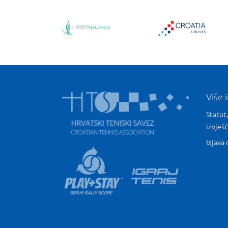
Više 
Statut,
izvješ
Izjava 