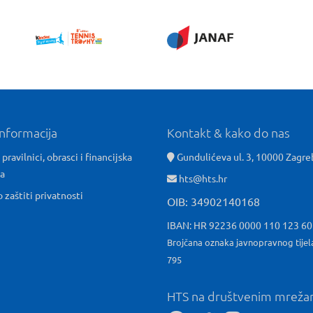
informacija
Kontakt & kako do nas
 pravilnici, obrasci i financijska
Gundulićeva ul. 3, 10000 Zagre
ća
hts@hts.hr
o zaštiti privatnosti
OIB: 34902140168
IBAN: HR 92236 0000 110 123 6
Brojčana oznaka javnopravnog tijel
795
HTS na društvenim mrež