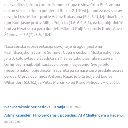
na kvalifikacijskom turniru Summer Cupa u slovačkim Pieštanima
nakon što su u finalu pobijedili Ruse s 2:1. Prvi je bod za naš sastav
osvojio Luka Mikrut protiv Artura Kukasiana (6:2, 6:4), izjednačio je
Igor Kudrjašov protiv Milija Poljička (3:6, 6:4, 6:1), da bi pobjednički
bod za Hrvatsku u paru donijeli Mikrut i Poljičak protiv Kudrjašova i
Žženova – 7:6(7), 3:6, 10:4.
Naša ženska reprezentacija osvojila je drugo mjesto na
kvalifikacijskom turniru Summer Cupa u češkom Mostu nakon što
je u 3. kolu svladala Švedsku s 2:1 te se tako plasirala na završni
turnir osam najboljih sastava u ovom natjecanju. Sve je bilo
riješeno nakon pojedinačnih susreta pa su naše cure predale susret
parova. U prva dva meča Antonia Ružić je bila bolja od Louise
Wikander (6:3, 6:2), a Petra Marčinko od Klare Milicevic – 6:3, 6:3.
Ivan Maraković bez naslova u Kranju
08.08.2026
Admir Kalender i Nino Serdarušić pobjednici ATP Challengera u Hagenu!
08.08.2026