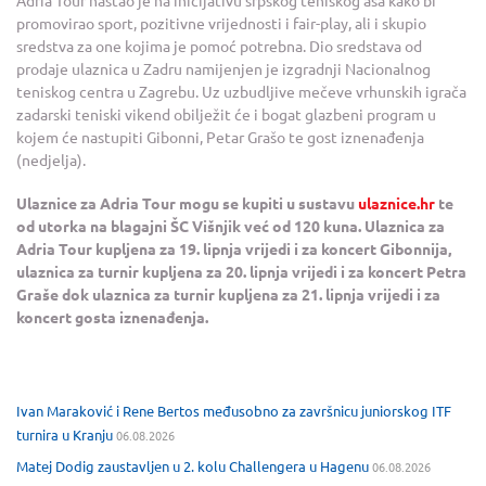
promovirao sport, pozitivne vrijednosti i fair-play, ali i skupio
sredstva za one kojima je pomoć potrebna. Dio sredstava od
prodaje ulaznica u Zadru namijenjen je izgradnji Nacionalnog
teniskog centra u Zagrebu. Uz uzbudljive mečeve vrhunskih igrača
zadarski teniski vikend obilježit će i bogat glazbeni program u
kojem će nastupiti Gibonni, Petar Grašo te gost iznenađenja
(nedjelja).
Ulaznice za Adria Tour mogu se kupiti u sustavu
ulaznice.hr
te
od utorka na blagajni ŠC Višnjik već od 120 kuna. Ulaznica za
Adria Tour kupljena za 19. lipnja vrijedi i za koncert Gibonnija,
ulaznica za turnir kupljena za 20. lipnja vrijedi i za koncert Petra
Graše dok ulaznica za turnir kupljena za 21. lipnja vrijedi i za
koncert gosta iznenađenja.
Ivan Maraković i Rene Bertos međusobno za završnicu juniorskog ITF
turnira u Kranju
06.08.2026
Matej Dodig zaustavljen u 2. kolu Challengera u Hagenu
06.08.2026