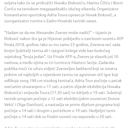
svijeta tako će se pridružiti Novaku Đokoviću, Marinu Čiliću i Borni
Ćoriću na teniskom megaspektaklu idućeg vikenda. Organizator
humanitarno-sportskog Adria Toura upravo je Novak Đoković, a
suorganizator turnira u Zadru Hrvatski teniski savez.
”Nadam se da me Alexander Zverev može nadići” – izjavio je
Đoković nakon što ga je Nijemac pobijedio u završnom susretu ATP
finala 2018. godine. Iako su mu samo 23 godine, Zvereva već sada
brojni ljubitelji tenisa ali i njegovi kolege vide kao budućeg
svjetskog “broja jedan”. Uz Finale ATP-a, Zverev je vlasnik još 10
naslova, a među njima su tri turnira iz Masters Serije. Zadarska
publika moći će uživo vidjeti Zverevljev bekhend koji se smatra
jednim od najboljih u svjetskom tenisu te agresivan stil igre koji
odlikuje ovog 198 cm visokog tenisača. Adria Tour počinje u petak
svečanim otvaranjem u 17 sati, a zatim slijede ekshibicija Novaka
Đokovića i zvijezda Toura (17.30 sati) te ždrijeb u 19 sati. Subotnji
teniski program počinje u 12 sati ekshibicijskim susretom Donne
Vekić i Olge Danilović, a nastavlja se prvim dijelom programa koji
počinje u 14 sati i drugim s početkom u 19 sati. Nedjeljni tenis
počinje u 14 sati dok su finalni susreti na rasporedu u 20 sati.
Adria Tour nastao je na inicijativu srpskog teniskog asa kako bi