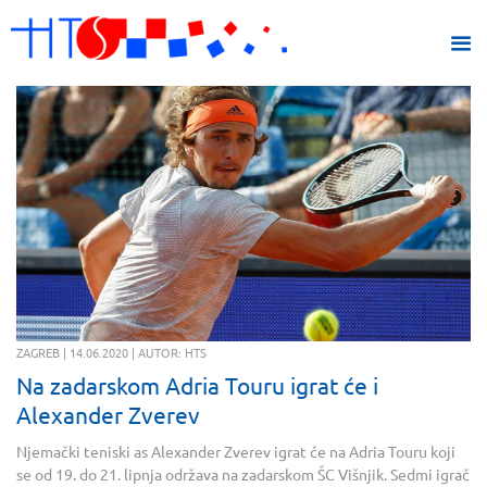
ZAGREB | 14.06.2020 | AUTOR: HTS
Na zadarskom Adria Touru igrat će i
Alexander Zverev
Njemački teniski as Alexander Zverev igrat će na Adria Touru koji
se od 19. do 21. lipnja održava na zadarskom ŠC Višnjik. Sedmi igrač