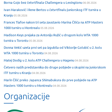
Borna Gojo bez četvrtfinala Challengera u Lexingtonu
06.08.2026
Ivan Maraković i Rene Bertos u četvrtfinalu juniorskog ITF turnira u
Kranju
05.08.2026
Frances Tiafoe nakon tri seta zaustavio Marina Čilića na ATP Masters
1000 turniru u Montrealu
05.08.2026
Madison Keys prejaka za Antoniju Ružić u drugom kolu WTA 1000
turnira u Torontu
05.08.2026
Donna Vekić uzela prvi set pa izgubila od Viktorije Golubić u 2. kolu
WTA 1000 turnira u Torontu
04.08.2026
Matej Dodig u 2. kolu ATP Challengera u Hagenu
04.08.2026
Četvero naših predstavnika do druge pobjede u skupini na juniorskom
ITF turniru u Kranju
04.08.2026
Marin Čilić preko Japanca Shimabukura do prve pobjede na ATP
Masters 1000 turniru u Montrealu
04.08.2026
Organizacije