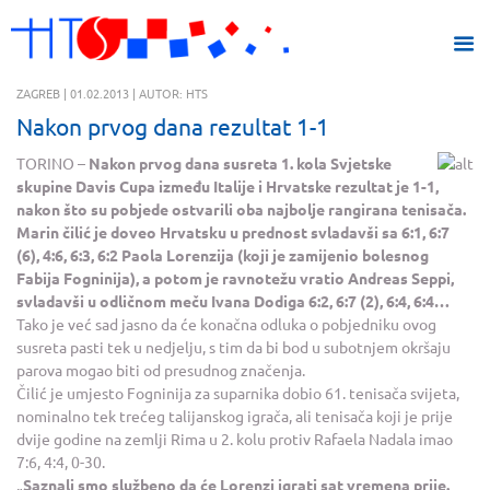
ZAGREB | 01.02.2013 | AUTOR: HTS
Nakon prvog dana rezultat 1-1
TORINO –
Nakon prvog dana susreta 1. kola Svjetske
skupine Davis Cupa između Italije i Hrvatske rezultat je 1-1,
nakon što su pobjede ostvarili oba najbolje rangirana tenisača.
Marin čilić je doveo Hrvatsku u prednost svladavši sa 6:1, 6:7
(6), 4:6, 6:3, 6:2 Paola Lorenzija (koji je zamijenio bolesnog
Fabija Fogninija), a potom je ravnotežu vratio Andreas Seppi,
svladavši u odličnom meču Ivana Dodiga 6:2, 6:7 (2), 6:4, 6:4…
Tako je već sad jasno da će konačna odluka o pobjedniku ovog
susreta pasti tek u nedjelju, s tim da bi bod u subotnjem okršaju
parova mogao biti od presudnog značenja.
Čilić je umjesto Fogninija za suparnika dobio 61. tenisača svijeta,
nominalno tek trećeg talijanskog igrača, ali tenisača koji je prije
dvije godine na zemlji Rima u 2. kolu protiv Rafaela Nadala imao
7:6, 4:4, 0-30.
„
Saznali smo službeno da će Lorenzi igrati sat vremena prije.