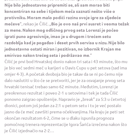
Nije bilo jednostavno pripremiti se, ali sam morao biti
koncentriran na sebe i tijekom meča saznati nešto više o
protivniku. Moram malo podići razinu svoje igre za sljedeće
mečeve
“, rekao je Čilić. „
Bio je ovo naš prvi susret i veoma težak
za mene. Nakon mog odličnog prvog seta Lorenzi je počeo
igrati puno agresivnije, imao je u drugom i trećem setu
razdoblja kad je pogađao i deset prvih servisa u nizu. Nije bilo
jednostavno ostati miran i pozitivan, no izbornik Krajan me
smirivao nakon trećeg seta i podržavao me
.“
Čilić je prvi bod Hrvatskoj donio nakon tri sata i 43 minute, što mu
je bio već sedmi meč u karijeri u Davis Cupu u pet setova (sad ima
omjer 4-3). A početak dvoboja bio je takav da se ni po čemu nije
dalo naslutiti u što će se pretvoriti, jer je za osvajanje prvog seta
hrvatski tenisač trebao samo 62 minute. Međutim, Lorenzi je
preokrenuo rezultat i poveo 2-1 u setovima i tek je tada Čilić
ponovno zaigrao opuštenije. Napravio je „break“ za 5:3 u četvrtoj
dionici, potom još jedan za 2:1 u petom setu i tu je već postalo
jasno da će meč završiti prema očekivanjima. Na kraju je peti set
okončan rezultatom 6-2, čime se u dlaku ispunila prognoza
pomoćnog trenera reprezentacije Igora Šarića izrečena nakon što
je Čilić izjednačio na 2-2…