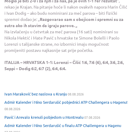
Moglo je biti 2-0 i za njih i za nas, pa je ovih 1-1 fer rezultat
“,
rekao je Krajan. Na pitanje hoće li nakon ovakvih napora Marin Čilić
i Ivan Dodig – ako budu nominirani za meč parova – biti fizički
spremni dodao je: „
Razgovarao sam s obojicom i spremni su za
sutra ako ih stavim da igraju parove. „
Na izvlačenju u četvrtak za meč parova (16 sati) nominirani su
Nikola Mektić i Mate Pavić s hrvatske te Simone Bolelli i Paolo
Lorenzi s talijanske strane, no izbornici imaju mogućnost
promijeniti postavu najkasnije sat prije početka.
ITALIJA – HRVATSKA 1-1: Lorenzi – Čilić 1:6, 7:6 (6), 6:4, 3:6, 2:6,
Seppi – Dodig 6:2, 6:7 (2), 6:4, 6:4.
Ivan Maraković bez naslova u Kranju
08.08.2026
Admir Kalender i Nino Serdarušić pobjednici ATP Challengera u Hagenu!
08.08.2026
Pavić i Arevalo krenuli pobjedom u Montrealu
07.08.2026
Admir Kalender i Nino Serdarušić u finalu ATP Challengera u Hagenu