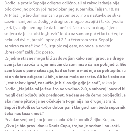
Dodig je protiv Seppija odigrao odlično, ali ni takvo izdanje nije
bilo dovoljno protiv još raspoloženijeg suparnika. Talijan, 18. na
ATP listi, je bio dominantan u prvom setu, no u nastavku se slika
sasvim izmijenila. Dodig je drugi set mogao osvojiti i lakše (vodio
je 4:1), a nije nemoguće da bi meč otišao u sasvim drugačijem
smjeru da je iskoristio „break“ loptu na samom početku trećeg te
neku od dvije „break“ lopte pri 2:2 u četvrtom setu. Seppi je
servirao za meč kod 5:3, izgubio taj gem, no onda je novim
„breakom“ zaključio posao.
„
S jedne strane mogu biti zadovoljan kako sam igrao, a s druge
sam jako razočaran, jer mislim da sam imao šansu pobijediti. Bio
sam blizu u puno situacija, kad se lomio meč nije se poklopilo: ili
bi on dobro odigrao ili bih ja imao malo nesreće. Ali baš zato on
i jest takav igrač, zaslužio je biti ovdje gdje je sad
“, rekao je
Dodig. „
Najviše mi je žao što ne vodimo 2-0, a subotnji parovi bi
mogli dati odlučujuću prednost. Nadam se da ćemo pobijediti , a
ako mene pitate ja ne očekujem Fogninija na drugoj strani.
Seppi i Bolelli su također dobar par i tko god nam bude suparnik
čeka nas težak meč.“
Prvi dan svojom je ocjenom zaokružio izbornik Željko Krajan:
„
Ovo je bio pravi dan u Davis Cupu, trajao je sedam i pol sati.