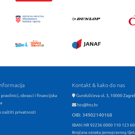
informacija
Kontakt & kako do nas
 pravilnici, obrasci i financijska
Gundulićeva ul. 3, 10000 Zagre
ća
hts@hts.hr
o zaštiti privatnosti
OIB: 34902140168
IBAN: HR 92236 0000 110 123 6
Brojčana oznaka javnopravnog tijel