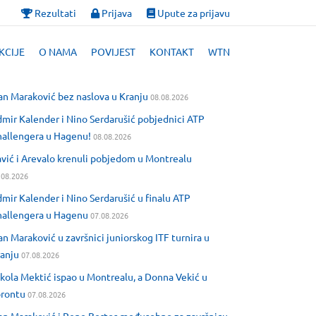
Rezultati
Prijava
Upute za prijavu
KCIJE
O NAMA
POVIJEST
KONTAKT
WTN
an Maraković bez naslova u Kranju
08.08.2026
mir Kalender i Nino Serdarušić pobjednici ATP
allengera u Hagenu!
08.08.2026
vić i Arevalo krenuli pobjedom u Montrealu
.08.2026
mir Kalender i Nino Serdarušić u finalu ATP
allengera u Hagenu
07.08.2026
an Maraković u završnici juniorskog ITF turnira u
anju
07.08.2026
kola Mektić ispao u Montrealu, a Donna Vekić u
orontu
07.08.2026