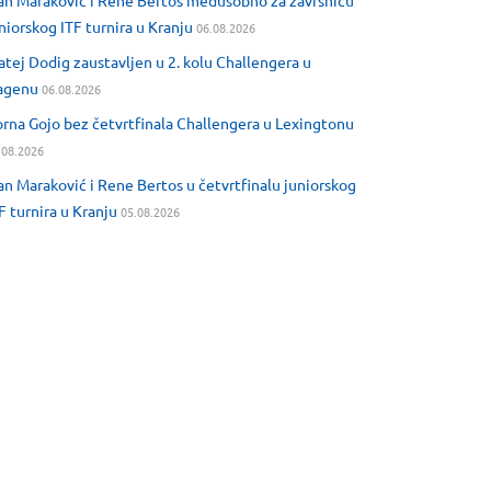
an Maraković i Rene Bertos međusobno za završnicu
niorskog ITF turnira u Kranju
06.08.2026
tej Dodig zaustavljen u 2. kolu Challengera u
agenu
06.08.2026
rna Gojo bez četvrtfinala Challengera u Lexingtonu
.08.2026
an Maraković i Rene Bertos u četvrtfinalu juniorskog
F turnira u Kranju
05.08.2026