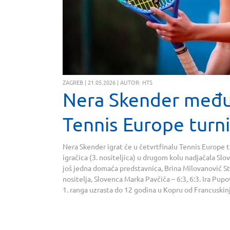
ZAGREB | 21.05.2026 | AUTOR: HTS
Nera Skender među 
Tennis Europe turn
Nera Skender igrat će u četvrtfinalu Tennis Europe t
igračica (3. nositeljica) u drugom kolu nadjačala Slove
još jedna domaća predstavnica, Brina Milovanović Sta
nositelja, Slovenca Marka Pavčiča – 6:3, 6:3. Ira Pup
1. ranga uzrasta do 12 godina u Kopru od Francuskinje