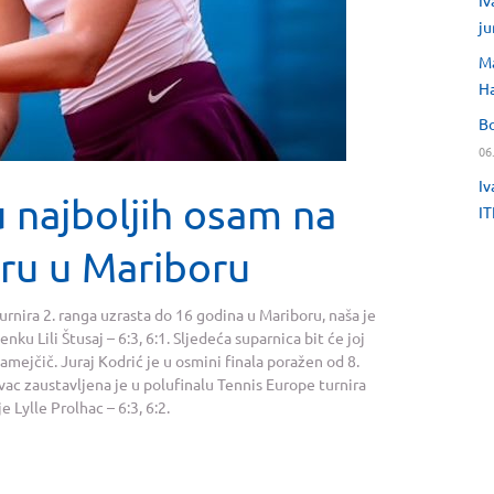
Iv
ju
Ma
H
Bo
06
Iv
najboljih osam na
IT
iru u Mariboru
urnira 2. ranga uzrasta do 16 godina u Mariboru, naša je
nku Lili Štusaj – 6:3, 6:1. Sljedeća suparnica bit će joj
mejčič. Juraj Kodrić je u osmini finala poražen od 8.
ovac zaustavljena je u polufinalu Tennis Europe turnira
 Lylle Prolhac – 6:3, 6:2.