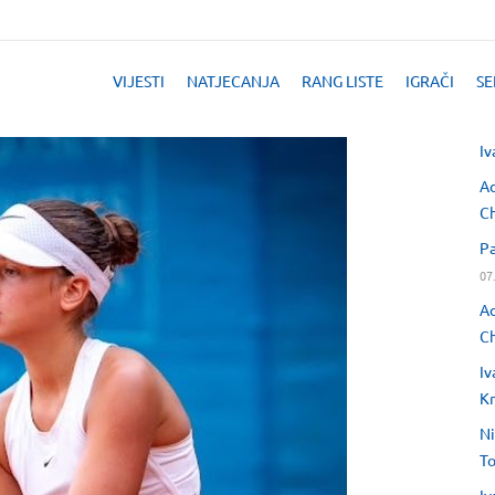
VIJESTI
NATJECANJA
RANG LISTE
IGRAČI
SE
Iv
Ad
Ch
Pa
07
Ad
Ch
Iv
Kr
Ni
T