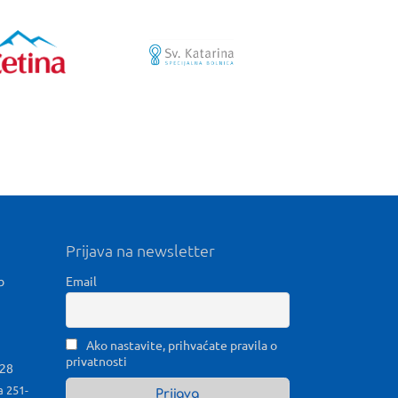
Prijava na newsletter
b
Email
Ako nastavite, prihvaćate pravila o
privatnosti
028
a 251-