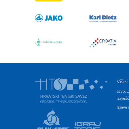
Više 
Statut,
izvješ
Izjava 