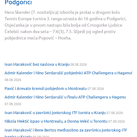
Podgorici
Nera Skender (7. nositeljica) izborila je prolaz u drugom kolu
Tennis Europe turnira 3. ranga uzrasta do 16 godina u Podgorici,
Osječanka je u prvom nastupu bila bolja od Crnogorke Ljubice
Čelebić nakon dva seta – 7:6(3), 7.5. Slijedi joj ogled protiv
pobjednice meča Popović – Hoxha.
Ivan Maraković bez naslova u Kranju
08.08.2026
Admir Kalender i Nino Serdarušić pobjednici ATP Challengera u Hagenu!
08.08.2026
Pavić i Arevalo krenuli pobjedom u Montrealu
07.08.2026
Admir Kalender i Nino Serdarušić u finalu ATP Challengera u Hagenu
07.08.2026
Ivan Maraković u završnici juniorskog ITF turnira u Kranju
07.08.2026
Nikola Mektić ispao u Montrealu, a Donna Vekić u Torontu
07.08.2026
Ivan Maraković i Rene Bertos međusobno za završnicu juniorskog ITF
turnira u Kranju
06.08.2026