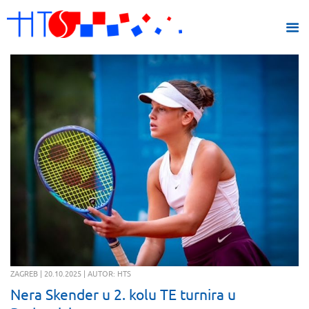
ZAGREB | 20.10.2025 | AUTOR: HTS
Nera Skender u 2. kolu TE turnira u