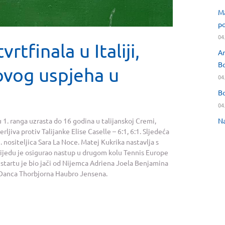
Ma
po
04
tfinala u Italiji,
An
Bo
ovog uspjeha u
04
Bo
04
Na
1. ranga uzrasta do 16 godina u talijanskoj Cremi,
jiva protiv Talijanke Elise Caselle – 6:1, 6:1. Sljedeća
. nositeljica Sara La Noce. Matej Kukrika nastavlja s
rijedu je osigurao nastup u drugom kolu Tennis Europe
a startu je bio jači od Nijemca Adriena Joela Benjamina
v Danca Thorbjorna Haubro Jensena.