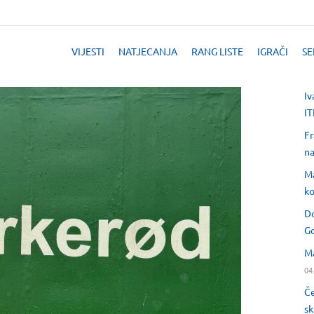
VIJESTI
NATJECANJA
RANG LISTE
IGRAČI
SE
Iv
IT
Fr
na
Ma
ko
Do
Go
Ma
04
Če
sk