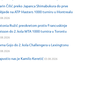
rin Čilić preko Japanca Shimabukura do prve
bjede na ATP Masters 1000 turniru u Montrealu
.08.2026
tonia Ružić preokretom protiv Francuskinje
isson do 2. kola WTA 1000 turnira u Torontu
.08.2026
rna Gojo do 2. kola Challengera u Lexingtonu
.08.2026
pustio nas je Kamilo Keretić
03.08.2026