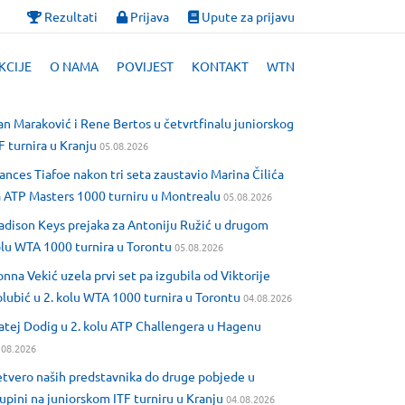
Rezultati
Prijava
Upute za prijavu
KCIJE
O NAMA
POVIJEST
KONTAKT
WTN
an Maraković i Rene Bertos u četvrtfinalu juniorskog
F turnira u Kranju
05.08.2026
ances Tiafoe nakon tri seta zaustavio Marina Čilića
 ATP Masters 1000 turniru u Montrealu
05.08.2026
dison Keys prejaka za Antoniju Ružić u drugom
lu WTA 1000 turnira u Torontu
05.08.2026
nna Vekić uzela prvi set pa izgubila od Viktorije
lubić u 2. kolu WTA 1000 turnira u Torontu
04.08.2026
tej Dodig u 2. kolu ATP Challengera u Hagenu
.08.2026
tvero naših predstavnika do druge pobjede u
upini na juniorskom ITF turniru u Kranju
04.08.2026