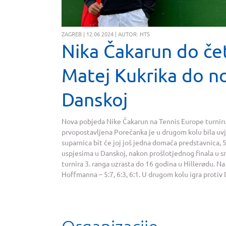
ZAGREB | 12.06.2024 | AUTOR: HTS
Nika Čakarun do četvr
Matej Kukrika do n
Danskoj
Nova pobjeda Nike Čakarun na Tennis Europe turniru 
prvopostavljena Porečanka je u drugom kolu bila uvjerl
suparnica bit će joj još jedna domaća predstavnica, 5
uspjesima u Danskoj, nakon prošlotjednog finala u s
turnira 3. ranga uzrasta do 16 godina u Hillerødu. N
Hoffmanna – 5:7, 6:3, 6:1. U drugom kolu igra proti