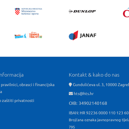
informacija
Kontakt & kako do nas
 pravilnici, obrasci i financijska
Gundulićeva ul. 3, 10000 Zagre
ća
hts@hts.hr
o zaštiti privatnosti
OIB: 34902140168
IBAN: HR 92236 0000 110 123 6
Brojčana oznaka javnopravnog tijel
795