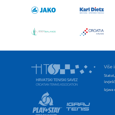
Više 
Statut,
izvješ
Izjava 