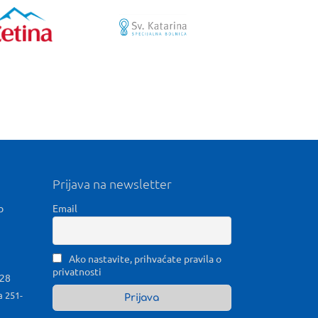
Prijava na newsletter
b
Email
Ako nastavite, prihvaćate pravila o
privatnosti
028
a 251-