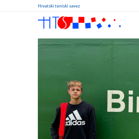
Hrvatski teniski savez