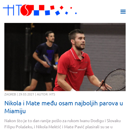
ZAGREB | 29.03.2021 | AUTOR: HTS
Nikola i Mate među osam najboljih parova u
Miamiju
Nakon što je to dan ranije pošlo za rukom Ivanu Dodigu i Slovaku
Filipu Polašeku, i Nikola Mektić i Mate Pavić plasirali su se u