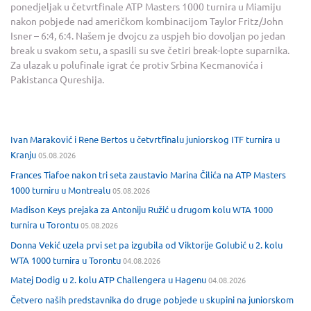
ponedjeljak u četvrtfinale ATP Masters 1000 turnira u Miamiju
nakon pobjede nad američkom kombinacijom Taylor Fritz/John
Isner – 6:4, 6:4. Našem je dvojcu za uspjeh bio dovoljan po jedan
break u svakom setu, a spasili su sve četiri break-lopte suparnika.
Za ulazak u polufinale igrat će protiv Srbina Kecmanovića i
Pakistanca Qureshija.
Ivan Maraković i Rene Bertos u četvrtfinalu juniorskog ITF turnira u
Kranju
05.08.2026
Frances Tiafoe nakon tri seta zaustavio Marina Čilića na ATP Masters
1000 turniru u Montrealu
05.08.2026
Madison Keys prejaka za Antoniju Ružić u drugom kolu WTA 1000
turnira u Torontu
05.08.2026
Donna Vekić uzela prvi set pa izgubila od Viktorije Golubić u 2. kolu
WTA 1000 turnira u Torontu
04.08.2026
Matej Dodig u 2. kolu ATP Challengera u Hagenu
04.08.2026
Četvero naših predstavnika do druge pobjede u skupini na juniorskom